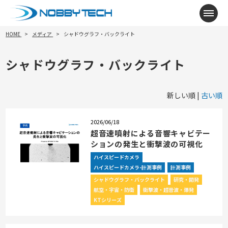
メニ
HOME
メディア
シャドウグラフ・バックライト
シャドウグラフ・バックライト
新しい順 |
古い順
2026/06/18
超音速噴射による音響キャビテー
ションの発生と衝撃波の可視化
ハイスピードカメラ
ハイスピードカメラ-計測事例
計測事例
シャドウグラフ・バックライト
研究・開発
航空・宇宙・防衛
衝撃波・超音波・爆発
KTシリーズ