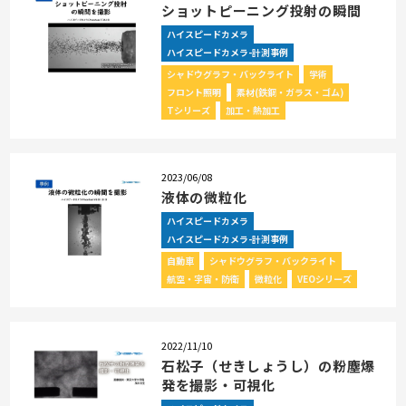
ショットピーニング投射の瞬間
ハイスピードカメラ
ハイスピードカメラ-計測事例
シャドウグラフ・バックライト
学術
フロント照明
素材(鉄鋼・ガラス・ゴム)
Tシリーズ
加工・熱加工
2023/06/08
液体の微粒化
ハイスピードカメラ
ハイスピードカメラ-計測事例
自動車
シャドウグラフ・バックライト
航空・宇宙・防衛
微粒化
VEOシリーズ
2022/11/10
石松子（せきしょうし）の粉塵爆
発を撮影・可視化