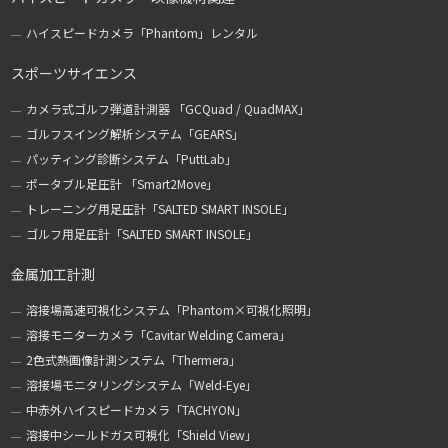
ハイスピードカメラ「Phantom」レンタル
スポーツサイエンス
カメラ式ゴルフ弾道計測器 「GCQuad / QuadMAX」
ゴルフスイング解析システム「GEARS」
パッティング診断システム「PuttLab」
ポータブル足圧計 「Smart2Move」
トレーニング用足圧計「SALTED SMART INSOLE」
ゴルフ用足圧計「SALTED SMART INSOLE」
金属加工計測
溶接場高速可視化システム「Phantom×可視化照明」
溶接モニターカメラ「Cavitar Welding Camera」
2色式熱画像計測システム「Thermera」
溶接場モニタリングシステム「Weld-Eye」
中赤外ハイスピードカメラ「TACHYON」
溶接中シールドガス可視化「Shield View」