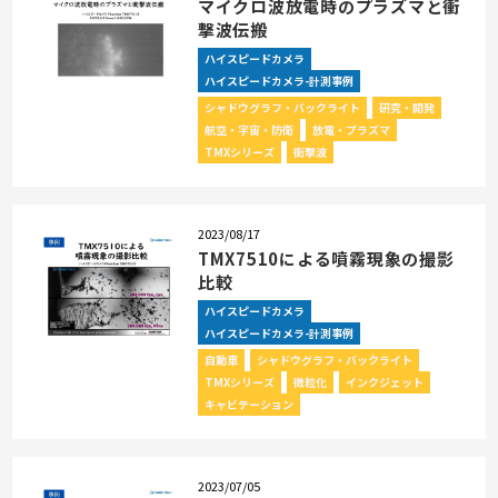
マイクロ波放電時のプラズマと衝
撃波伝搬
ハイスピードカメラ
ハイスピードカメラ-計測事例
シャドウグラフ・バックライト
研究・開発
航空・宇宙・防衛
放電・プラズマ
TMXシリーズ
衝撃波
2023/08/17
TMX7510による噴霧現象の撮影
比較
ハイスピードカメラ
ハイスピードカメラ-計測事例
自動車
シャドウグラフ・バックライト
TMXシリーズ
微粒化
インクジェット
キャビテーション
2023/07/05