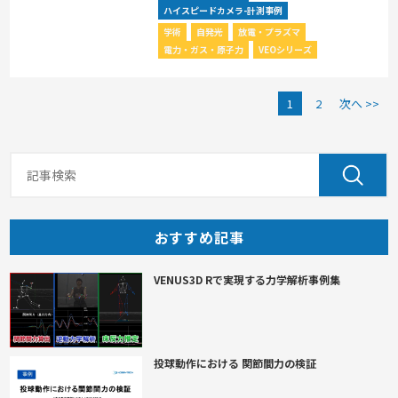
ハイスピードカメラ-計測事例
学術
自発光
放電・プラズマ
電力・ガス・原子力
VEOシリーズ
1
2
次へ >>
おすすめ記事
VENUS3D Rで実現する力学解析事例集
投球動作における 関節間力の検証