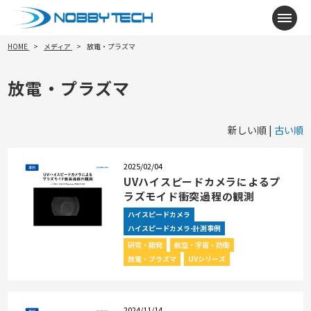
メニ
HOME
メディア
放電・プラズマ
放電・プラズマ
新しい順 |
古い順
2025/02/04
UVハイスピードカメラによるプ
ラズモイド衝突過程の観測
ハイスピードカメラ
ハイスピードカメラ-計測事例
研究・開発
航空・宇宙・防衛
放電・プラズマ
UVシリーズ
2024/11/14