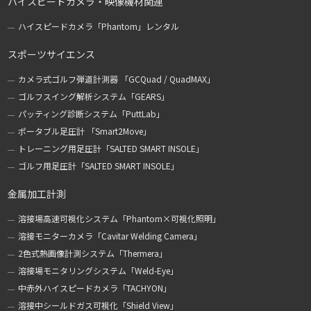
ハイスピードカメラ・映像機材関連
ハイスピードカメラ「Phantom」レンタル
スポーツサイエンス
カメラ式ゴルフ弾道計測器 「GCQuad / QuadMAX」
ゴルフスイング解析システム「GEARS」
パッティング診断システム「PuttLab」
ポータブル足圧計 「Smart2Move」
トレーニング用足圧計「SALTED SMART INSOLE」
ゴルフ用足圧計「SALTED SMART INSOLE」
金属加工計測
溶接場高速可視化システム「Phantom×可視化照明」
溶接モニターカメラ「Cavitar Welding Camera」
2色式熱画像計測システム「Thermera」
溶接場モニタリングシステム「Weld-Eye」
中赤外ハイスピードカメラ「TACHYON」
溶接中シールドガス可視化「Shield View」