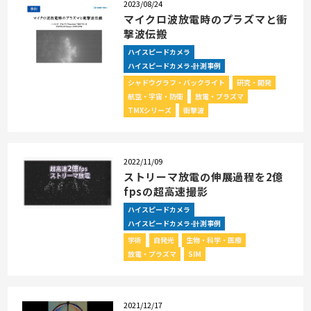
2023/08/24
マイクロ波放電時のプラズマと衝
撃波伝搬
ハイスピードカメラ
ハイスピードカメラ-計測事例
シャドウグラフ・バックライト
研究・開発
航空・宇宙・防衛
放電・プラズマ
TMXシリーズ
衝撃波
2022/11/09
ストリーマ放電の伸展過程を2億
fpsの超高速撮影
ハイスピードカメラ
ハイスピードカメラ-計測事例
学術
自発光
生物・科学・医療
放電・プラズマ
SIM
2021/12/17