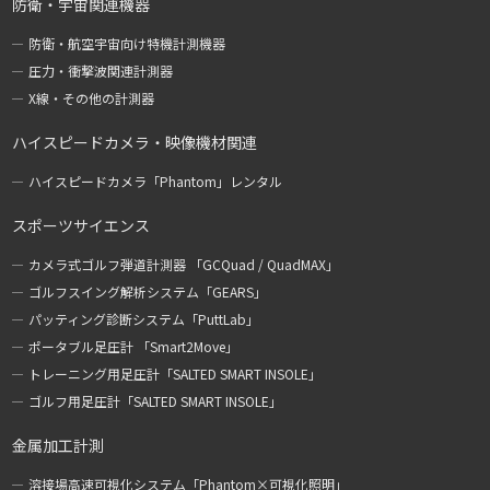
防衛・宇宙関連機器
防衛・航空宇宙向け特機計測機器
圧力・衝撃波関連計測器
X線・その他の計測器
ハイスピードカメラ・映像機材関連
ハイスピードカメラ「Phantom」レンタル
スポーツサイエンス
カメラ式ゴルフ弾道計測器 「GCQuad / QuadMAX」
ゴルフスイング解析システム「GEARS」
パッティング診断システム「PuttLab」
ポータブル足圧計 「Smart2Move」
トレーニング用足圧計「SALTED SMART INSOLE」
ゴルフ用足圧計「SALTED SMART INSOLE」
金属加工計測
溶接場高速可視化システム「Phantom×可視化照明」