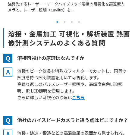
強発光するレーザー・アークハイブリッド溶接の可視化を高速度カ
メラと、レーザー照明（Cavilux）を...
溶接・金属加工 可視化・解析装置 熱画
像計測システムのよくある質問
Q
溶接可視化の原理はなんですか
A
溶接のピーク波長を特殊なフィルターでカットし、同等の
照度を持つ照明装置を用いて可視化します。
高繰り返しのパルスレーザー照明や、高輝度白色LED照
明、IR LED照明を使用します。
さらに詳しい可視化の原理は
こちら
Q
他社のハイスピードカメラと違う点はどこですか？
A
溶接・鋳造・鍛造などの高温金属の表面から発せられる、