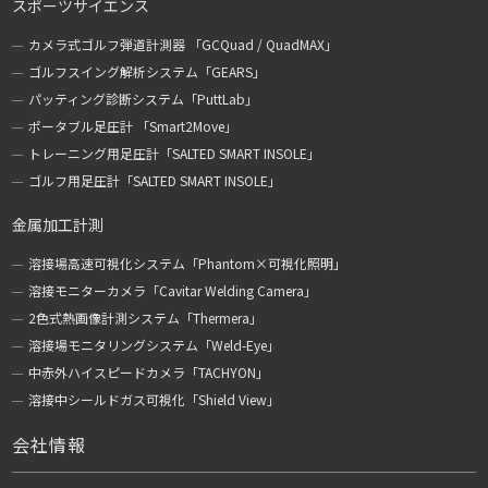
スポーツサイエンス
カメラ式ゴルフ弾道計測器 「GCQuad / QuadMAX」
ゴルフスイング解析システム「GEARS」
パッティング診断システム「PuttLab」
ポータブル足圧計 「Smart2Move」
トレーニング用足圧計「SALTED SMART INSOLE」
ゴルフ用足圧計「SALTED SMART INSOLE」
金属加工計測
溶接場高速可視化システム「Phantom×可視化照明」
溶接モニターカメラ「Cavitar Welding Camera」
2色式熱画像計測システム「Thermera」
溶接場モニタリングシステム「Weld-Eye」
中赤外ハイスピードカメラ「TACHYON」
溶接中シールドガス可視化「Shield View」
会社情報