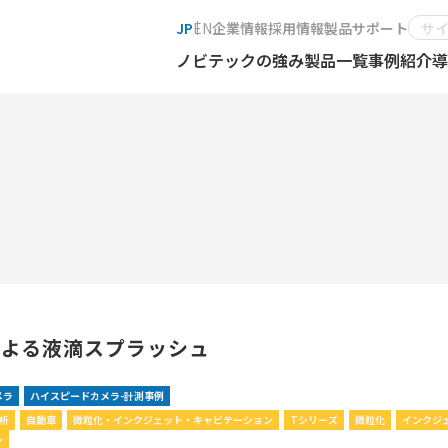
JP
EN
企業情報
採用情報
製品サポート
ノビテックの強み
製品一覧
事例紹介
導
による液滴スプラッシュ
メラ
ハイスピードカメラ-計測事例
解析
自動車
微粒化・インクジェット・キャビテーション
Tシリーズ
微粒化
インクジ
ン