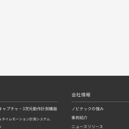
会社情報
キャプチャ・3次元動作計測機器
ノビテックの強み
事例紹介
ルタイムモーション計測システム
R」
ニュースリリース