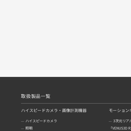
取扱製品一覧
ハイスピードカメラ・画像計測機器
モーション
ハイスピードカメラ
3次元リア
照明
「VENUS3D 