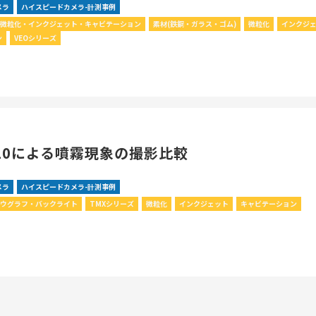
メラ
ハイスピードカメラ-計測事例
微粒化・インクジェット・キャビテーション
素材(鉄鋼・ガラス・ゴム)
微粒化
インクジ
ン
VEOシリーズ
510による噴霧現象の撮影比較
メラ
ハイスピードカメラ-計測事例
ドウグラフ・バックライト
TMXシリーズ
微粒化
インクジェット
キャビテーション