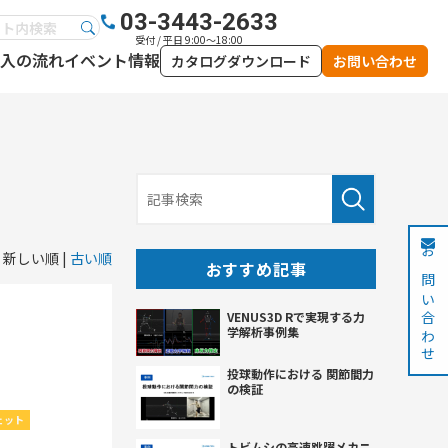
03-3443-2633
受付 / 平日 9:00～18:00
入の流れ
イベント情報
カタログダウンロード
お問い合わせ
新しい順 |
古い順
お問い合わせ
おすすめ記事
VENUS3D Rで実現する力
学解析事例集
投球動作における 関節間力
の検証
ェット
トビムシの高速跳躍メカニ