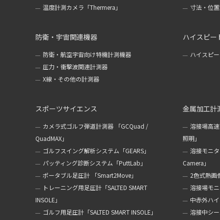
温度計測カメラ「Thermera」
寸法・位置計
防衛・宇宙関連機器
ハイスピー
防衛・航空宇宙向け特機計測機器
ハイスピー
圧力・衝撃波関連計測器
X線・その他の計測器
スポーツサイエンス
金属加工計
カメラ式ゴルフ弾道計測器 「GCQuad /
溶接場高速
QuadMAX」
照明」
ゴルフスイング解析システム「GEARS」
溶接モニターカ
パッティング診断システム「PuttLab」
Camera」
ポータブル足圧計 「Smart2Move」
2色式熱画像
トレーニング用足圧計「SALTED SMART
溶接場モニタ
INSOLE」
中赤外ハイ
ゴルフ用足圧計「SALTED SMART INSOLE」
溶接中シール