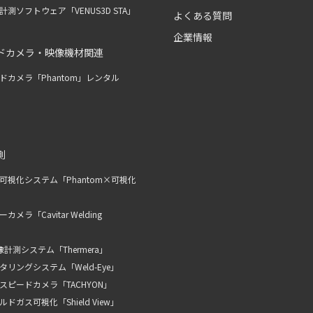
測ソフトウェア「VENUS3D STA」
よくある質問
企業情報
ドカメラ・映像機材関連
ドカメラ「Phantom」レンタル
測
可視化システム「Phantom×可視化
メラ「Cavitar Welding
計測システム「Thermera」
リングシステム「Weld-Eye」
スピードカメラ「TACHYON」
ドガス可視化「Shield View」