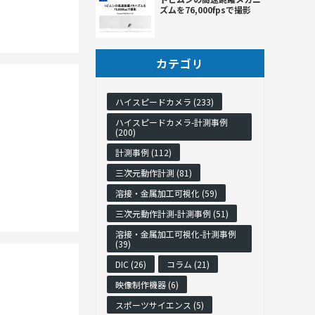
ズムを76,000fpsで撮影
カテゴリ
ハイスピードカメラ (233)
ハイスピードカメラ-計測事例
(200)
計測事例 (112)
三次元動作計測 (81)
溶接・金属加工可視化 (59)
三次元動作計測-計測事例 (51)
溶接・金属加工可視化-計測事例
(39)
DIC (26)
コラム (21)
映像制作機器 (6)
スポーツサイエンス (5)