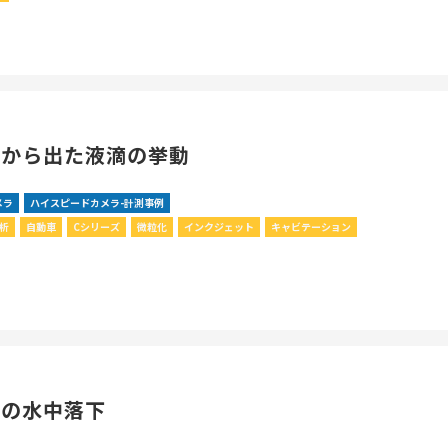
トから出た液滴の挙動
メラ
ハイスピードカメラ-計測事例
解析
自動車
Cシリーズ
微粒化
インクジェット
キャビテーション
属の水中落下