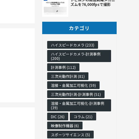
ズムを76,000fpsで撮影
カテゴリ
ハイスピードカメラ (233)
ハイスピードカメラ-計測事例
(200)
計測事例 (112)
三次元動作計測 (81)
溶接・金属加工可視化 (59)
三次元動作計測-計測事例 (51)
溶接・金属加工可視化-計測事例
(39)
DIC (26)
コラム (21)
映像制作機器 (6)
スポーツサイエンス (5)