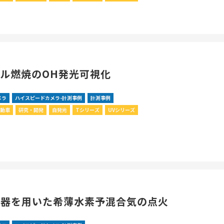
ル燃焼のOH発光可視化
メラ
ハイスピードカメラ-計測事例
計測事例
自動車
研究・開発
自発光
Tシリーズ
UVシリーズ
縮器を用いた希薄水素予混合気の点火