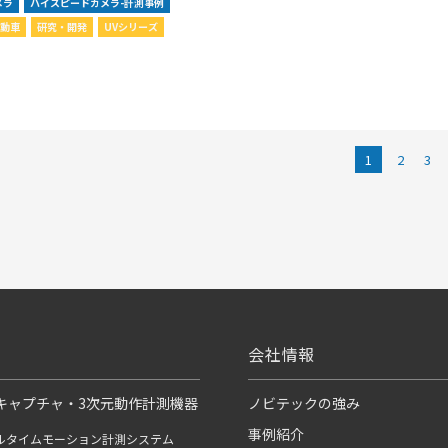
メラ
ハイスピードカメラ-計測事例
自動車
研究・開発
UVシリーズ
1
2
3
会社情報
キャプチャ・3次元動作計測機器
ノビテックの強み
事例紹介
ルタイムモーション計測システム