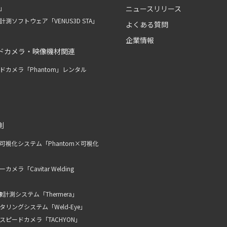
R」
ニュースリリース
測ソフトウェア「VENUS3D STA」
よくある質問
企業情報
ドカメラ・映像機材関連
ドカメラ「Phantom」レンタル
測
可視化システム「Phantom×可視化
メラ「Cavitar Welding
計測システム「Thermera」
リングシステム「Weld-Eye」
スピードカメラ「TACHYON」