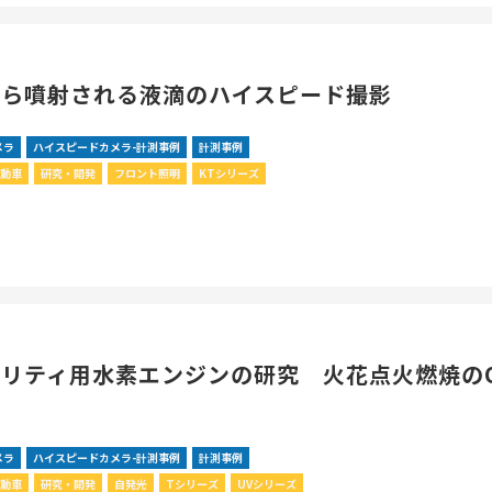
から噴射される液滴のハイスピード撮影
メラ
ハイスピードカメラ-計測事例
計測事例
自動車
研究・開発
フロント照明
KTシリーズ
リティ用水素エンジンの研究 火花点火燃焼の
メラ
ハイスピードカメラ-計測事例
計測事例
自動車
研究・開発
自発光
Tシリーズ
UVシリーズ