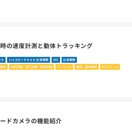
突時の速度計測と動体トラッキング
メラ
ハイスピードカメラ-計測事例
DIC
計測事例
・開発
材料試験・落下試験・衝突試験
Tシリーズ
動体、動作解析
KTシリーズ
ピードカメラの機能紹介