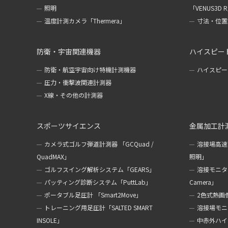
照明
「VENUS3D 
温度計測カメラ「Thermera」
寸法・位置計
防衛・宇宙関連機器
ハイスピー
防衛・航空宇宙向け特機計測機器
ハイスピー
圧力・衝撃波関連計測器
X線・その他の計測器
スポーツサイエンス
金属加工計
カメラ式ゴルフ弾道計測器 「GCQuad /
溶接場高速
QuadMAX」
照明」
ゴルフスイング解析システム「GEARS」
溶接モニターカ
パッティング診断システム「PuttLab」
Camera」
ポータブル足圧計 「Smart2Move」
2色式熱画像
トレーニング用足圧計「SALTED SMART
溶接場モニタ
INSOLE」
中赤外ハイ