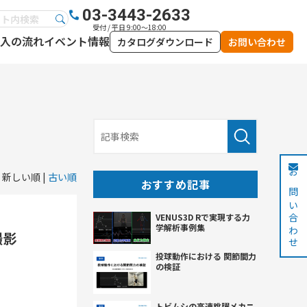
03-3443-2633
受付 / 平日 9:00～18:00
入の流れ
イベント情報
カタログダウンロード
お問い合わせ
新しい順 |
古い順
お問い合わせ
おすすめ記事
VENUS3D Rで実現する力
学解析事例集
撮影
投球動作における 関節間力
の検証
トビムシの高速跳躍メカニ