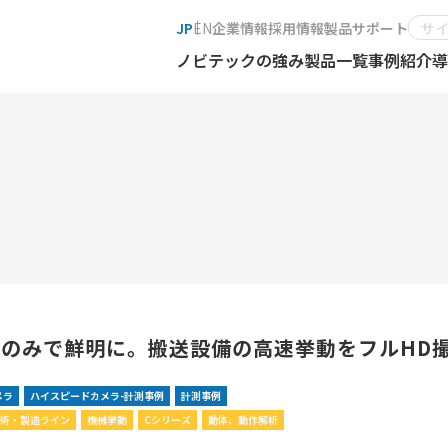
JP
EN
企業情報
採用情報
製品サポート
ノビテックの強み
製品一覧
事例紹介
導
のみで鮮明に。搬送設備の高速挙動をフルHD
メラ
ハイスピードカメラ-計測事例
計測事例
技術・製造ライン
機械挙動
Cシリーズ
動体、動作解析