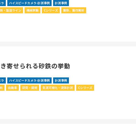
メラ
ハイスピードカメラ-計測事例
計測事例
技術・製造ライン
機械挙動
Cシリーズ
動体、動作解析
引き寄せられる砂鉄の挙動
メラ
ハイスピードカメラ-計測事例
計測事例
解析
自動車
研究・開発
気流可視化・流体計測
Cシリーズ