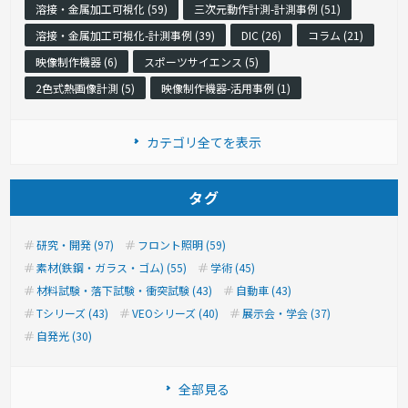
溶接・金属加工可視化 (59)
三次元動作計測-計測事例 (51)
溶接・金属加工可視化-計測事例 (39)
DIC (26)
コラム (21)
映像制作機器 (6)
スポーツサイエンス (5)
2色式熱画像計測 (5)
映像制作機器-活用事例 (1)
カテゴリ全てを表示
タグ
研究・開発 (97)
フロント照明 (59)
素材(鉄鋼・ガラス・ゴム) (55)
学術 (45)
材料試験・落下試験・衝突試験 (43)
自動車 (43)
Tシリーズ (43)
VEOシリーズ (40)
展示会・学会 (37)
自発光 (30)
全部見る