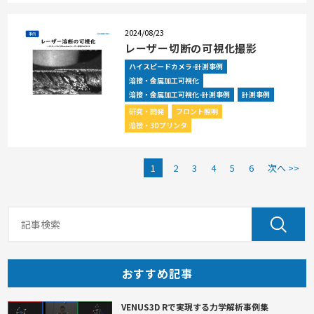
2024/08/23
レーザー切断の可視化撮影
ハイスピードカメラ-計測事例
溶接・金属加工可視化
溶接・金属加工可視化-計測事例
計測事例
研究・開発
フロント照明
溶接・3Dプリンタ
1
2
3
4
5
6
次へ >>
おすすめ記事
VENUS3D Rで実現する力学解析事例集