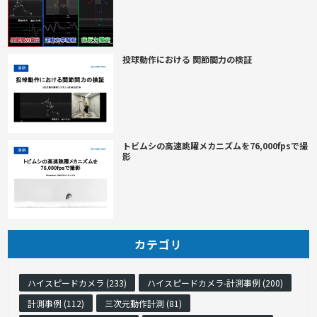
投球動作における 関節間力の検証
トビムシの高速跳躍メカニズムを76,000fpsで撮
影
カテゴリ
ハイスピードカメラ (233)
ハイスピードカメラ-計測事例 (200)
計測事例 (112)
三次元動作計測 (81)