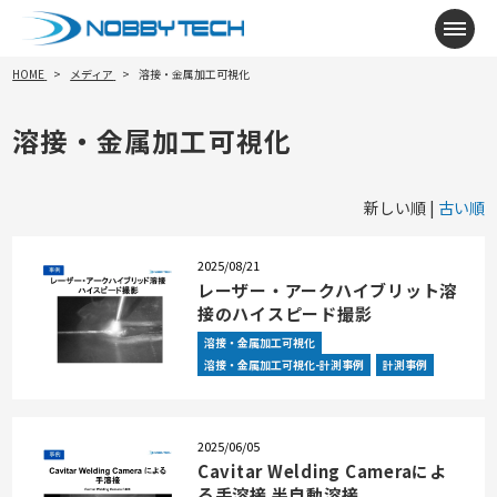
メニ
HOME
メディア
溶接・金属加工可視化
溶接・金属加工可視化
新しい順 |
古い順
2025/08/21
レーザー・アークハイブリット溶
接のハイスピード撮影
溶接・金属加工可視化
溶接・金属加工可視化-計測事例
計測事例
2025/06/05
Cavitar Welding Cameraによ
る手溶接 半自動溶接