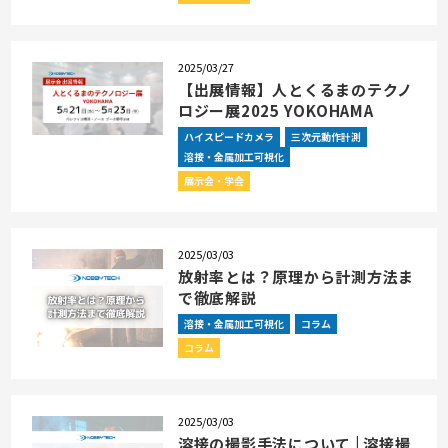
2025/03/27
【出展情報】人とくるまのテクノ
ロジー展2025 YOKOHAMA
ハイスピードカメラ
三次元動作計測
溶接・金属加工可視化
展示会・学会
2025/03/03
放射率とは？原理から計測方法ま
で徹底解説
溶接・金属加工可視化
コラム
コラム
2025/03/03
溶接の撮影手法について | 溶接撮