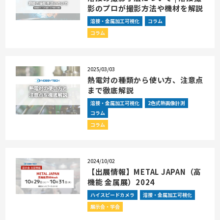
影のプロが撮影方法や機材を解説
溶接・金属加工可視化
コラム
コラム
2025/03/03
熱電対の種類から使い方、注意点
まで徹底解説
溶接・金属加工可視化
2色式熱画像計測
コラム
コラム
2024/10/02
【出展情報】METAL JAPAN（高
機能 金属展）2024
ハイスピードカメラ
溶接・金属加工可視化
展示会・学会