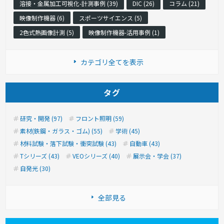
溶接・金属加工可視化-計測事例 (39)
DIC (26)
コラム (21)
映像制作機器 (6)
スポーツサイエンス (5)
2色式熱画像計測 (5)
映像制作機器-活用事例 (1)
カテゴリ全てを表示
タグ
研究・開発 (97)
フロント照明 (59)
素材(鉄鋼・ガラス・ゴム) (55)
学術 (45)
材料試験・落下試験・衝突試験 (43)
自動車 (43)
Tシリーズ (43)
VEOシリーズ (40)
展示会・学会 (37)
自発光 (30)
全部見る