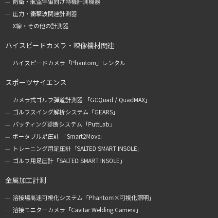
防衛・航空宇宙向け特機計測機器
圧力・衝撃波関連計測器
X線・その他の計測器
ハイスピードカメラ・映像機材関連
ハイスピードカメラ「Phantom」レンタル
スポーツサイエンス
カメラ式ゴルフ弾道計測器 「GCQuad / QuadMAX」
ゴルフスイング解析システム「GEARS」
パッティング診断システム「PuttLab」
ポータブル足圧計 「Smart2Move」
トレーニング用足圧計「SALTED SMART INSOLE」
ゴルフ用足圧計「SALTED SMART INSOLE」
金属加工計測
溶接場高速可視化システム「Phantom×可視化照明」
溶接モニターカメラ「Cavitar Welding Camera」