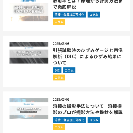
放射率とは？原理から計測方法ま
で徹底解説
溶接・金属加工可視化
コラム
コラム
2025/03/03
引張試験時のひずみゲージと画像
解析（DIC）によるひずみ結果に
ついて
DIC
コラム
コラム
2025/03/03
溶接の撮影手法について | 溶接撮
影のプロが撮影方法や機材を解説
溶接・金属加工可視化
コラム
コラム