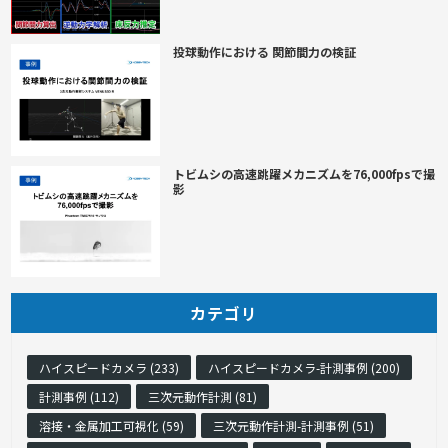
投球動作における 関節間力の検証
トビムシの高速跳躍メカニズムを76,000fpsで撮
影
カテゴリ
ハイスピードカメラ (233)
ハイスピードカメラ-計測事例 (200)
計測事例 (112)
三次元動作計測 (81)
溶接・金属加工可視化 (59)
三次元動作計測-計測事例 (51)