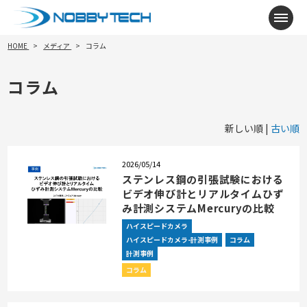
メニ
HOME
メディア
コラム
コラム
新しい順 |
古い順
2026/05/14
ステンレス鋼の引張試験における
ビデオ伸び計とリアルタイムひず
み計測システムMercuryの比較
ハイスピードカメラ
ハイスピードカメラ-計測事例
コラム
計測事例
コラム