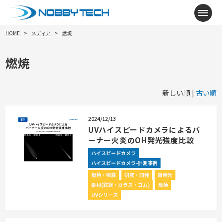
メニ
HOME
メディア
燃焼
燃焼
新しい順 |
古い順
2024/12/13
UVハイスピードカメラによるバ
ーナー火炎のOH発光強度比較
ハイスピードカメラ
ハイスピードカメラ-計測事例
燃焼・噴霧
研究・開発
自発光
素材(鉄鋼・ガラス・ゴム)
燃焼
UVシリーズ