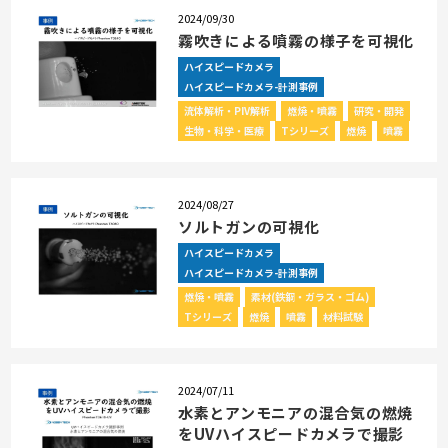
2024/09/30
霧吹きによる噴霧の様子を可視化
ハイスピードカメラ
ハイスピードカメラ-計測事例
流体解析・PIV解析
燃焼・噴霧
研究・開発
生物・科学・医療
Tシリーズ
燃焼
噴霧
2024/08/27
ソルトガンの可視化
ハイスピードカメラ
ハイスピードカメラ-計測事例
燃焼・噴霧
素材(鉄鋼・ガラス・ゴム)
Tシリーズ
燃焼
噴霧
材料試験
2024/07/11
水素とアンモニアの混合気の燃焼
をUVハイスピードカメラで撮影