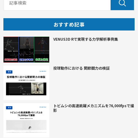
おすすめ記事
VENUS3D Rで実現する力学解析事例集
投球動作における 関節間力の検証
トビムシの高速跳躍メカニズムを76,000fpsで撮
影