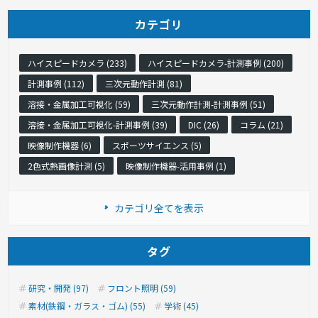
カテゴリ
ハイスピードカメラ (233)
ハイスピードカメラ-計測事例 (200)
計測事例 (112)
三次元動作計測 (81)
溶接・金属加工可視化 (59)
三次元動作計測-計測事例 (51)
溶接・金属加工可視化-計測事例 (39)
DIC (26)
コラム (21)
映像制作機器 (6)
スポーツサイエンス (5)
2色式熱画像計測 (5)
映像制作機器-活用事例 (1)
カテゴリ全てを表示
タグ
研究・開発 (97)
フロント照明 (59)
素材(鉄鋼・ガラス・ゴム) (55)
学術 (45)