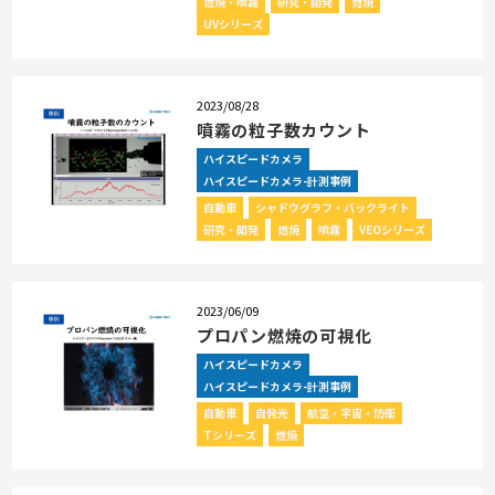
燃焼・噴霧
研究・開発
燃焼
UVシリーズ
2023/08/28
噴霧の粒子数カウント
ハイスピードカメラ
ハイスピードカメラ-計測事例
自動車
シャドウグラフ・バックライト
研究・開発
燃焼
噴霧
VEOシリーズ
2023/06/09
プロパン燃焼の可視化
ハイスピードカメラ
ハイスピードカメラ-計測事例
自動車
自発光
航空・宇宙・防衛
Tシリーズ
燃焼