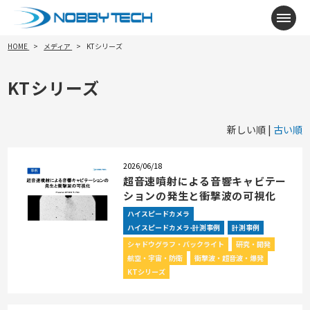
メニ
HOME
メディア
KTシリーズ
KTシリーズ
新しい順 |
古い順
2026/06/18
超音速噴射による音響キャビテー
ションの発生と衝撃波の可視化
ハイスピードカメラ
ハイスピードカメラ-計測事例
計測事例
シャドウグラフ・バックライト
研究・開発
航空・宇宙・防衛
衝撃波・超音波・爆発
KTシリーズ