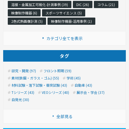
溶接・金属加工可視化-計測事例 (39)
DIC (26)
コラム (21)
映像制作機器 (6)
スポーツサイエンス (5)
2色式熱画像計測 (5)
映像制作機器-活用事例 (1)
カテゴリ全てを表示
タグ
研究・開発 (97)
フロント照明 (59)
素材(鉄鋼・ガラス・ゴム) (55)
学術 (45)
材料試験・落下試験・衝突試験 (43)
自動車 (43)
Tシリーズ (43)
VEOシリーズ (40)
展示会・学会 (37)
自発光 (30)
全部見る