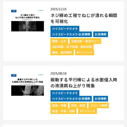
2025/11/10
ネジ締め工程でねじが潰れる瞬間
を可視化
ハイスピードカメラ
ハイスピードカメラ-計測事例
計測事例
建築・土木
生産技術・製造ライン
材料試験・落下試験・衝突試験
動体、動作解析
KTシリーズ
2025/08/18
振動する平行棒による水面侵入時
の液滴跳ね上がり現象
ハイスピードカメラ
ハイスピードカメラ-計測事例
計測事例
燃焼・噴霧
研究・開発
フロント照明
航空・宇宙・防衛
KTシリーズ