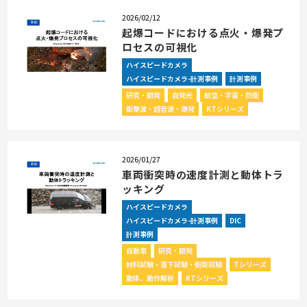
2026/02/12
起爆コードにおける点火・爆発プ
ロセスの可視化
ハイスピードカメラ
ハイスピードカメラ-計測事例
計測事例
研究・開発
自発光
航空・宇宙・防衛
衝撃波・超音波・爆発
KTシリーズ
2026/01/27
車両衝突時の速度計測と動体トラ
ッキング
ハイスピードカメラ
ハイスピードカメラ-計測事例
DIC
計測事例
自動車
研究・開発
材料試験・落下試験・衝突試験
Tシリーズ
動体、動作解析
KTシリーズ