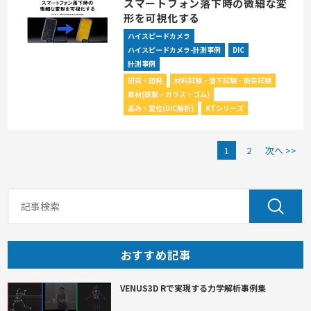
スマートフォン落下時の微細な変
形を可視化する
ハイスピードカメラ
ハイスピードカメラ-計測事例
DIC
計測事例
研究・開発
材料試験・落下試験・衝突試験
素材(鉄鋼・ガラス・ゴム)
歪み・変位(DIC解析)
KTシリーズ
1
2
次へ >>
おすすめ記事
VENUS3D Rで実現する力学解析事例集