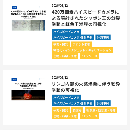
2026/03/12
420万画素ハイスピードカメラに
よる噴射されたシャボン玉の分裂
挙動と虹色干渉膜の可視化
ハイスピードカメラ
ハイスピードカメラ-計測事例
計測事例
研究・開発
フロント照明
微粒化・インクジェット・キャビテーション
生物・科学・医療
KTシリーズ
2026/02/12
リンゴ内部の火薬爆発に伴う粉砕
挙動の可視化
ハイスピードカメラ
ハイスピードカメラ-計測事例
計測事例
研究・開発
自発光
衝撃波・超音波・爆発
生物・科学・医療
KTシリーズ