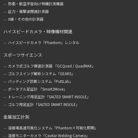
防衛・航空宇宙向け特機計測機器
圧力・衝撃波関連計測器
X線・その他の計測器
ハイスピードカメラ・映像機材関連
ハイスピードカメラ「Phantom」レンタル
スポーツサイエンス
カメラ式ゴルフ弾道計測器 「GCQuad / QuadMAX」
ゴルフスイング解析システム「GEARS」
パッティング診断システム「PuttLab」
ポータブル足圧計 「Smart2Move」
トレーニング用足圧計「SALTED SMART INSOLE」
ゴルフ用足圧計「SALTED SMART INSOLE」
金属加工計測
溶接場高速可視化システム「Phantom×可視化照明」
溶接モニターカメラ「Cavitar Welding Camera」