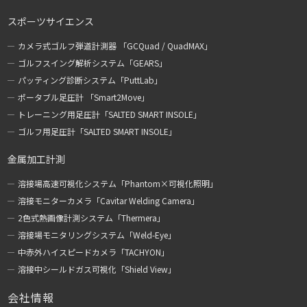
スポーツサイエンス
カメラ式ゴルフ弾道計測器 「GCQuad / QuadMAX」
ゴルフスイング解析システム「GEARS」
パッティング診断システム「PuttLab」
ポータブル足圧計 「Smart2Move」
トレーニング用足圧計「SALTED SMART INSOLE」
ゴルフ用足圧計「SALTED SMART INSOLE」
金属加工計測
溶接場高速可視化システム「Phantom×可視化照明」
溶接モニターカメラ「Cavitar Welding Camera」
2色式熱画像計測システム「Thermera」
溶接場モニタリングシステム「Weld-Eye」
中赤外ハイスピードカメラ「TACHYON」
溶接中シールドガス可視化「Shield View」
会社情報