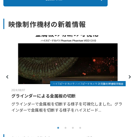
映像制作機材の新着情報
ハイスピードカメラ ハイスピードカメラ-計測事例 映像制作機器
2024/08/07
2
グラインダーによる金属板の切断
グラインダーで金属板を切断する様子を可視化しました。グラ
インダーで金属板を切断する様子をハイスピード...