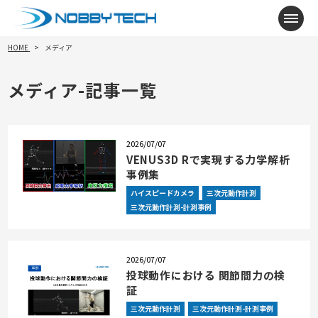
メニ
HOME
メディア
メディア-記事一覧
2026/07/07
VENUS3D Rで実現する力学解析
事例集
ハイスピードカメラ
三次元動作計測
三次元動作計測-計測事例
2026/07/07
投球動作における 関節間力の検
証
三次元動作計測
三次元動作計測-計測事例