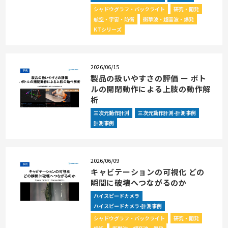
シャドウグラフ・バックライト
研究・開発
航空・宇宙・防衛
衝撃波・超音波・爆発
KTシリーズ
2026/06/15
製品の扱いやすさの評価 ー ボト
ルの開閉動作による上肢の動作解
析
三次元動作計測
三次元動作計測-計測事例
計測事例
2026/06/09
キャビテーションの可視化 どの
瞬間に破壊へつながるのか
ハイスピードカメラ
ハイスピードカメラ-計測事例
シャドウグラフ・バックライト
研究・開発