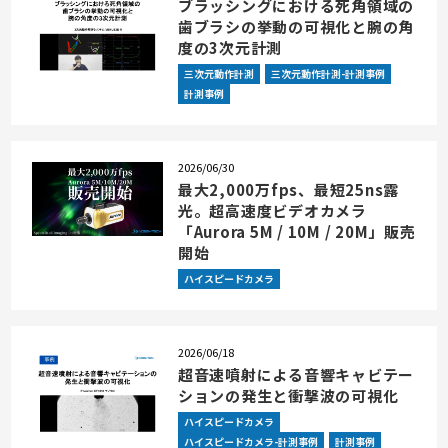
ブラッシングにおける死角領域の
歯ブラシの挙動の可視化と腕の角
度の3次元計測
三次元動作計測
三次元動作計測-計測事例
計測事例
2026/06/30
最大2,000万fps、最短25ns露
光。超高速度ビデオカメラ
「Aurora 5M / 10M / 20M」販売
開始
ハイスピードカメラ
2026/06/18
超音速噴射による音響キャビテー
ションの発生と衝撃波の可視化
ハイスピードカメラ
ハイスピードカメラ-計測事例
計測事例