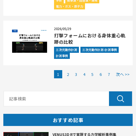
学術
衝撃波・超音波・爆発
電力・ガス・原子力
2026/05/29
打撃フォームにおける身体重心軌
跡の比較
三次元動作計測
三次元動作計測-計測事例
計測事例
1
2
3
4
5
6
7
次へ >>
おすすめ記事
VENUS3D Rで実現する力学解析事例集