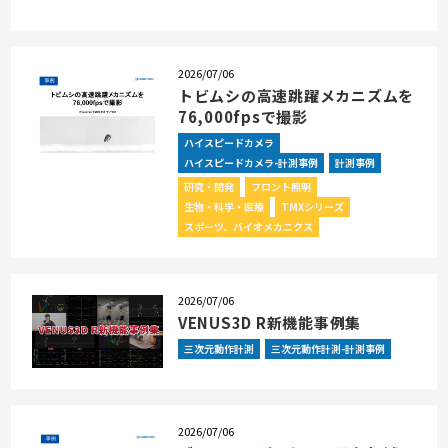
2026/07/06
トビムシの高速跳躍メカニズムを
76,000fpsで撮影
ハイスピードカメラ
ハイスピードカメラ-計測事例
計測事例
研究・開発
フロント照明
生物・科学・医療
TMXシリーズ
スポーツ、バイオメカニクス
2026/07/06
VENUS3D R新機能事例集
三次元動作計測
三次元動作計測-計測事例
2026/07/06