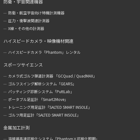
防衛・宇宙関連機器
防衛・航空宇宙向け特機計測機器
圧力・衝撃波関連計測器
X線・その他の計測器
ハイスピードカメラ・映像機材関連
ハイスピードカメラ「Phantom」レンタル
スポーツサイエンス
カメラ式ゴルフ弾道計測器 「GCQuad / QuadMAX」
ゴルフスイング解析システム「GEARS」
パッティング診断システム「PuttLab」
ポータブル足圧計 「Smart2Move」
トレーニング用足圧計「SALTED SMART INSOLE」
ゴルフ用足圧計「SALTED SMART INSOLE」
金属加工計測
溶接場高速可視化システム「Phantom×可視化照明」