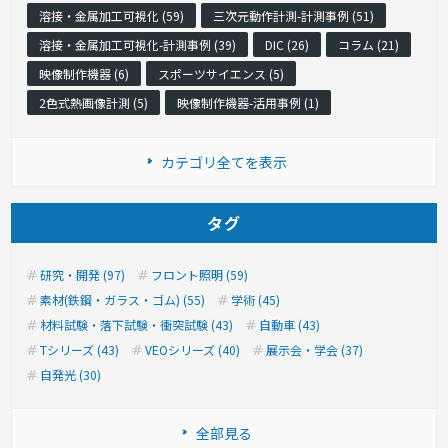
溶接・金属加工可視化 (59)
三次元動作計測-計測事例 (51)
溶接・金属加工可視化-計測事例 (39)
DIC (26)
コラム (21)
映像制作機器 (6)
スポーツサイエンス (5)
2色式熱画像計測 (5)
映像制作機器-活用事例 (1)
カテゴリ全てを表示
タグ
研究・開発 (97)
フロント照明 (59)
素材(鉄鋼・ガラス・ゴム) (55)
学術 (45)
材料試験・落下試験・衝突試験 (43)
自動車 (43)
Tシリーズ (43)
VEOシリーズ (40)
展示会・学会 (37)
自発光 (30)
全部見る