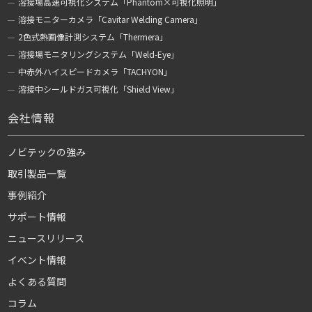
溶接場高速可視化システム「Phantom×可視化照明」
溶接モニターカメラ「Cavitar Welding Camera」
2色式熱画像計測システム「Thermera」
溶接場モニタリングシステム「Weld-Eye」
中赤外ハイスピードカメラ「TACHYON」
溶接中シールドガス可視化「Shield View」
会社情報
ノビテックの強み
取引製品一覧
事例紹介
サポート情報
ニュースリリース
イベント情報
よくある質問
コラム