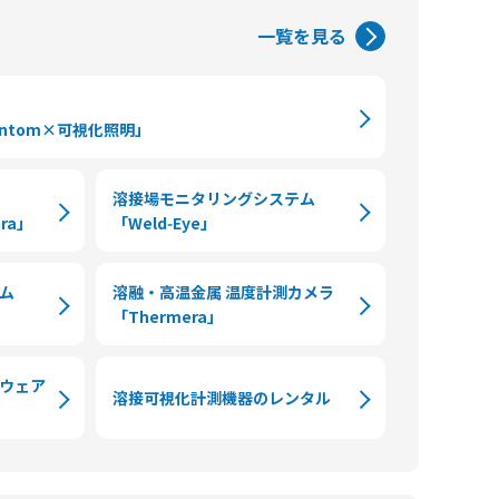
一覧を見る
ntom×可視化照明」
溶接場モニタリングシステム
era」
「Weld‑Eye」
ム
溶融・高温金属 温度計測カメラ
「Thermera」
ウェア
溶接可視化計測機器のレンタル