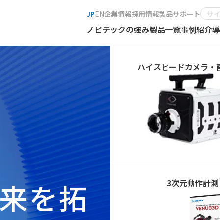
JP
EN
企業情報
採用情報
製品サポート
ノビテックの強み
製品一覧
事例紹介
導
ハイスピードカメラ・
来を拓
3次元動作計測