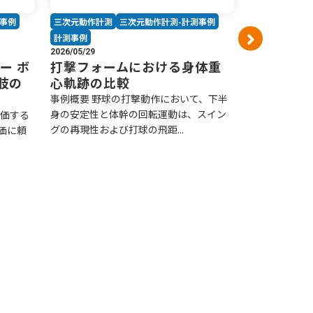
測事例
三次元動作計測
三次元動作計測-計測事例
ハイスピードカ
計測事例
ハイスピードカ
2026/05/29
研究・開発
フ
ー ボ
打撃フォームにおける身体重
生物・科学・医
肢の
心軌跡の比較
スポーツ、バイ
事例概要 野球の打撃動作において、下半
2026/07/06
身の安定性と体幹の回転運動は、スイン
評価する
トビムシ
グの再現性および打球の飛距...
価に頼
ムを76,0
事例概要 体長
シがみせる急
常の映像機器で