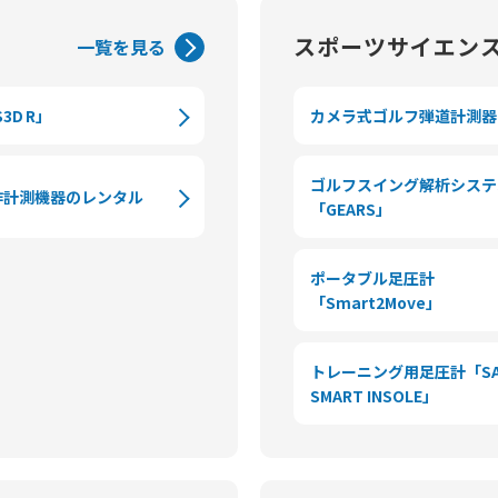
スポーツサイエン
一覧を見る
D R」
カメラ式ゴルフ弾道計測器「G
ゴルフスイング解析システ
作計測機器のレンタル
「GEARS」
ポータブル足圧計
「Smart2Move」
トレーニング用足圧計「SA
SMART INSOLE」