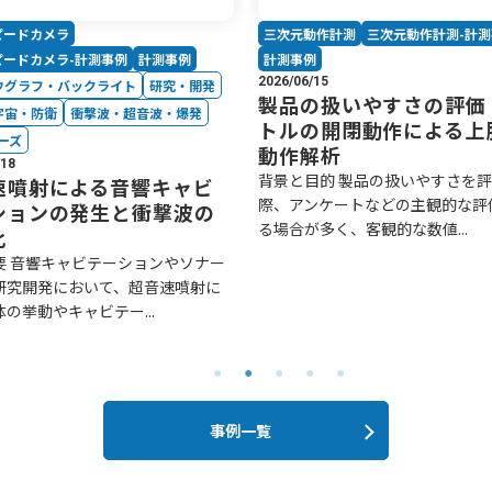
ピードカメラ
三次元動作計測
三次元動作計測-計
ピードカメラ-計測事例
計測事例
計測事例
2026/06/15
ウグラフ・バックライト
研究・開発
製品の扱いやすさの評価 
宇宙・防衛
衝撃波・超音波・爆発
トルの開閉動作による上
ーズ
動作解析
/18
背景と目的 製品の扱いやすさを
速噴射による音響キャビ
際、アンケートなどの主観的な評
ションの発生と衝撃波の
る場合が多く、客観的な数値...
化
要 音響キャビテーションやソナー
研究開発において、超音速噴射に
の挙動やキャビテー...
事例一覧