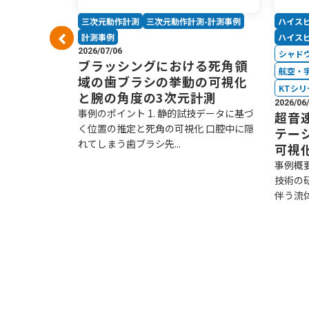
三次元動作計測
三次元動作計測-計測事例
ハイス
計測事例
計測事例
ハイス
2026/07/06
シャド
ブラッシングにおける死角領
ーズ
航空・
域の歯ブラシの挙動の可視化
KTシリ
と腕の角度の3次元計測
2026/06
事例のポイント 1. 静的試技データに基づ
メカニズ
超音
く位置の推定と死角の可視化 口腔中に隠
撮影
テー
れてしまう歯ブラシ先...
可視
mmほどのトビム
は、肉眼や通
事例概
技術の
伴う流体