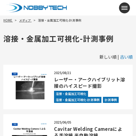
メニ
HOME
メディア
溶接・金属加工可視化-計測事例
溶接・金属加工可視化-計測事例
新しい順 |
古い順
2025/08/21
レーザー・アークハイブリット溶
接のハイスピード撮影
溶接・金属加工可視化
溶接・金属加工可視化-計測事例
計測事例
2025/06/05
Cavitar Welding Cameraによ
る手溶接 半自動溶接