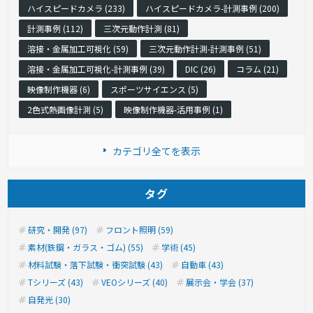
ハイスピードカメラ (233)
ハイスピードカメラ-計測事例 (200)
計測事例 (112)
三次元動作計測 (81)
溶接・金属加工可視化 (59)
三次元動作計測-計測事例 (51)
溶接・金属加工可視化-計測事例 (39)
DIC (26)
コラム (21)
映像制作機器 (6)
スポーツサイエンス (5)
2色式熱画像計測 (5)
映像制作機器-活用事例 (1)
カテゴリ全てを表示
タグ
研究・開発 (97)
フロント照明 (59)
素材(鉄鋼・ガラス・ゴム) (55)
学術 (45)
材料試験・落下試験・衝突試験 (43)
自動車 (43)
Tシリーズ (43)
VEOシリーズ (40)
展示会・学会 (37)
自発光 (30)