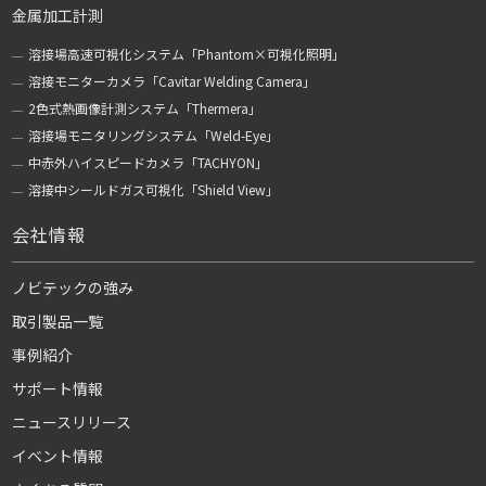
金属加工計測
溶接場高速可視化システム「Phantom×可視化照明」
溶接モニターカメラ「Cavitar Welding Camera」
2色式熱画像計測システム「Thermera」
溶接場モニタリングシステム「Weld-Eye」
中赤外ハイスピードカメラ「TACHYON」
溶接中シールドガス可視化「Shield View」
会社情報
ノビテックの強み
取引製品一覧
事例紹介
サポート情報
ニュースリリース
イベント情報