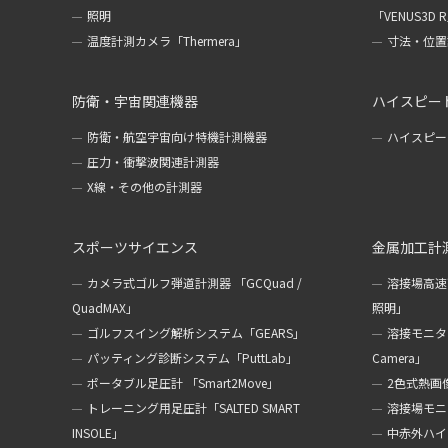
照明
「VENUS3D 
温度計測カメラ「Thermera」
寸法・位置計
防衛・宇宙関連機器
ハイスピー
防衛・航空宇宙向け特機計測機器
ハイスピー
圧力・衝撃波関連計測器
X線・その他の計測器
スポーツサイエンス
金属加工計
カメラ式ゴルフ弾道計測器 「GCQuad /
溶接場高速
QuadMAX」
照明」
ゴルフスイング解析システム「GEARS」
溶接モニターカ
パッティング診断システム「PuttLab」
Camera」
ポータブル足圧計 「Smart2Move」
2色式熱画像
トレーニング用足圧計「SALTED SMART
溶接場モニタ
INSOLE」
中赤外ハイ