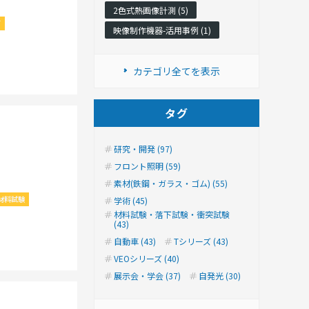
2色式熱画像計測 (5)
ズ
映像制作機器-活用事例 (1)
カテゴリ全てを表示
タグ
研究・開発 (97)
フロント照明 (59)
素材(鉄鋼・ガラス・ゴム) (55)
材料試験
学術 (45)
材料試験・落下試験・衝突試験
(43)
自動車 (43)
Tシリーズ (43)
VEOシリーズ (40)
展示会・学会 (37)
自発光 (30)