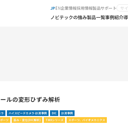
JP
EN
企業情報
採用情報
製品サポート
ノビテックの強み
製品一覧
事例紹介
導
ボールの変形ひずみ解析
メラ
ハイスピードカメラ-計測事例
DIC
計測事例
スポーツ
歪み・変位(DIC解析)
TMXシリーズ
スポーツ、バイオメカニクス