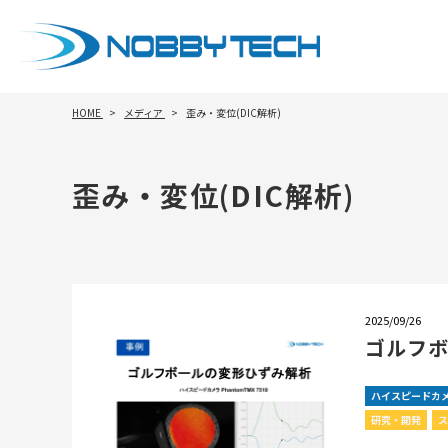
HOME
メディア
歪み・変位(DIC解析)
歪み・変位(DIC解析)
2025/09/26
ゴルフ
ハイスピードカ
研究・開発