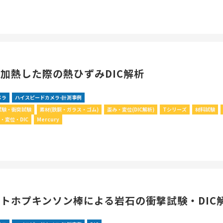
加熱した際の熱ひずみDIC解析
メラ
ハイスピードカメラ-計測事例
試験・衝突試験
素材(鉄鋼・ガラス・ゴム)
歪み・変位(DIC解析)
Tシリーズ
材料試験
・変位・DIC
Mercury
トホプキンソン棒による岩石の衝撃試験・DIC