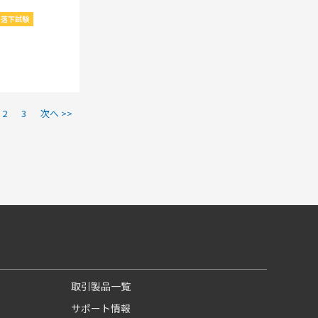
落下試験
2
3
次へ >>
取引製品一覧
サポート情報