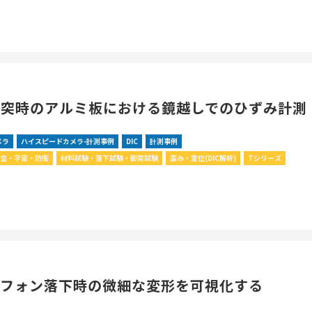
衝突時のアルミ板における鏡越しでのひずみ計測
メラ
ハイスピードカメラ-計測事例
DIC
計測事例
航空・宇宙・防衛
材料試験・落下試験・衝突試験
歪み・変位(DIC解析)
Tシリーズ
トフォン落下時の微細な変形を可視化する