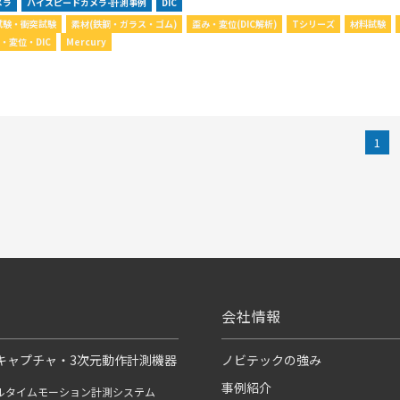
メラ
ハイスピードカメラ-計測事例
DIC
試験・衝突試験
素材(鉄鋼・ガラス・ゴム)
歪み・変位(DIC解析)
Tシリーズ
材料試験
・変位・DIC
Mercury
1
会社情報
キャプチャ・3次元動作計測機器
ノビテックの強み
事例紹介
ルタイムモーション計測システム