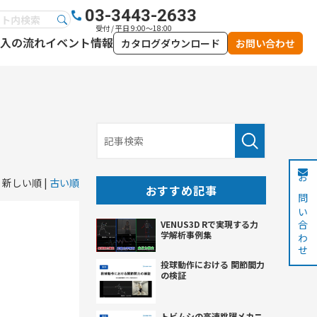
03-3443-2633
受付 / 平日 9:00～18:00
入の流れ
イベント情報
カタログダウンロード
お問い合わせ
新しい順 |
古い順
お問い合わせ
おすすめ記事
VENUS3D Rで実現する力
学解析事例集
投球動作における 関節間力
の検証
トビムシの高速跳躍メカニ