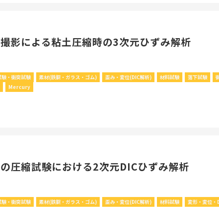
撮影による粘土圧縮時の3次元ひずみ解析
試験・衝突試験
素材(鉄鋼・ガラス・ゴム)
歪み・変位(DIC解析)
材料試験
落下試験
C
Mercury
の圧縮試験における2次元DICひずみ解析
試験・衝突試験
素材(鉄鋼・ガラス・ゴム)
歪み・変位(DIC解析)
材料試験
変形・変位・D