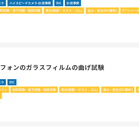
メラ
ハイスピードカメラ-計測事例
DIC
計測事例
材料試験・落下試験・衝突試験
素材(鉄鋼・ガラス・ゴム)
歪み・変位(DIC解析)
KTシリー
トフォンのガラスフィルムの曲げ試験
メラ
DIC
ライン
材料試験・落下試験・衝突試験
素材(鉄鋼・ガラス・ゴム)
歪み・変位(DIC解析)
C