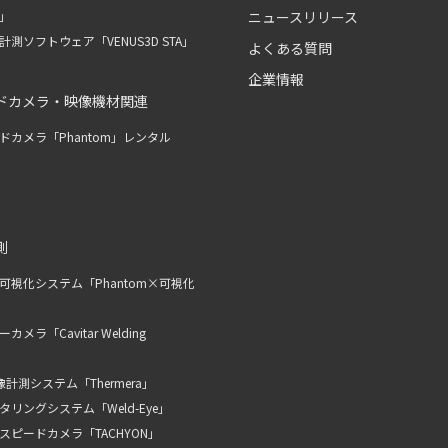
R」
ニュースリリース
測ソフトウェア「VENUS3D STA」
よくある質問
企業情報
ドカメラ・映像機材関連
ドカメラ「Phantom」レンタル
測
可視化システム「Phantom×可視化
メラ「Cavitar Welding
計測システム「Thermera」
リングシステム「Weld-Eye」
スピードカメラ「TACHYON」