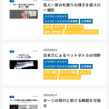
百人一首の札取りの様子を超スロ
ー撮影
ハイスピードカメラ
ハイスピードカメラ-計測事例
計測事例
学術
スポーツ
VEOシリーズ
動体、動作解析
スポーツ、バイオメカニクス
2025/04/25
日本刀によるペットボトルの切断
ハイスピードカメラ
ハイスピードカメラ-計測事例
計測事例
研究・開発
フロント照明
スポーツ
Vシリーズ
バイオメカニクス
2025/03/17
ダーツの飛行と刺さる瞬間を可視
化