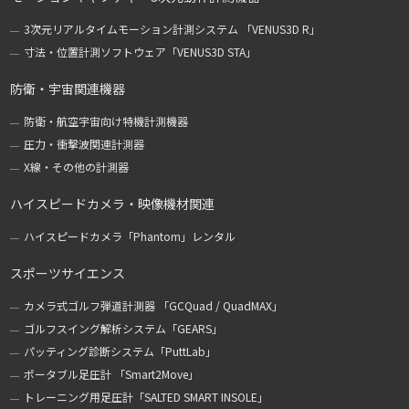
3次元リアルタイムモーション計測システム 「VENUS3D R」
寸法・位置計測ソフトウェア「VENUS3D STA」
防衛・宇宙関連機器
防衛・航空宇宙向け特機計測機器
圧力・衝撃波関連計測器
X線・その他の計測器
ハイスピードカメラ・映像機材関連
ハイスピードカメラ「Phantom」レンタル
スポーツサイエンス
カメラ式ゴルフ弾道計測器 「GCQuad / QuadMAX」
ゴルフスイング解析システム「GEARS」
パッティング診断システム「PuttLab」
ポータブル足圧計 「Smart2Move」
トレーニング用足圧計「SALTED SMART INSOLE」