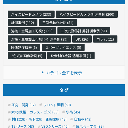
ハイスピードカメラ (233)
ハイスピードカメラ-計測事例 (200)
計測事例 (112)
三次元動作計測 (81)
溶接・金属加工可視化 (59)
三次元動作計測-計測事例 (51)
溶接・金属加工可視化-計測事例 (39)
DIC (26)
コラム (21)
映像制作機器 (6)
スポーツサイエンス (5)
2色式熱画像計測 (5)
映像制作機器-活用事例 (1)
カテゴリ全てを表示
タグ
研究・開発 (97)
フロント照明 (59)
素材(鉄鋼・ガラス・ゴム) (55)
学術 (45)
材料試験・落下試験・衝突試験 (43)
自動車 (43)
Tシリーズ (43)
VEOシリーズ (40)
展示会・学会 (37)