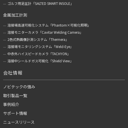
ゴルフ用足圧計「SALTED SMART INSOLE」
金属加工計測
溶接場高速可視化システム「Phantom×可視化照明」
溶接モニターカメラ「Cavitar Welding Camera」
2色式熱画像計測システム「Thermera」
溶接場モニタリングシステム「Weld-Eye」
中赤外ハイスピードカメラ「TACHYON」
溶接中シールドガス可視化「Shield View」
会社情報
ノビテックの強み
取引製品一覧
事例紹介
サポート情報
ニュースリリース