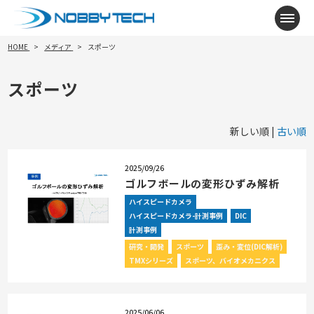
メニ
HOME
メディア
スポーツ
スポーツ
新しい順 |
古い順
2025/09/26
ゴルフボールの変形ひずみ解析
ハイスピードカメラ
ハイスピードカメラ-計測事例
DIC
計測事例
研究・開発
スポーツ
歪み・変位(DIC解析)
TMXシリーズ
スポーツ、バイオメカニクス
2025/06/06