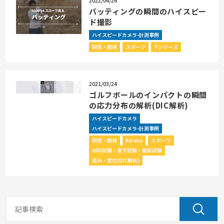
2022/04/26
バッティングの瞬間のハイスピー
ド撮影
ハイスピードカメラ-計測事例
研究・開発
スポーツ
Tシリーズ
2021/03/24
ゴルフボールのインパクトの瞬間
の応力分布の解析(DIC解析)
ハイスピードカメラ
ハイスピードカメラ-計測事例
研究・開発
Kirana
スポーツ
材料試験・落下試験・衝突試験
歪み・変位(DIC解析)