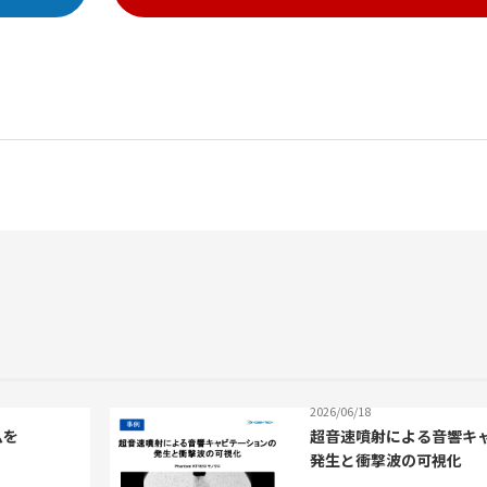
2026/06/18
ムを
超音速噴射による音響キ
発生と衝撃波の可視化