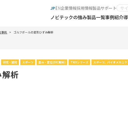
JP
EN
企業情報
採用情報
製品サポート
ノビテックの強み
製品一覧
事例紹介
導
測事例
ゴルフボールの変形ひずみ解析
研究・開発
スポーツ
歪み・変位(DIC解析)
TMXシリーズ
スポーツ、バイオメカニク
み解析