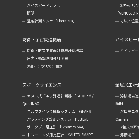
ハイスピードカメラ
3次元リア
照明
「VENUS3D 
温度計測カメラ「Thermera」
寸法・位置計
防衛・宇宙関連機器
ハイスピー
防衛・航空宇宙向け特機計測機器
ハイスピー
圧力・衝撃波関連計測器
X線・その他の計測器
スポーツサイエンス
金属加工計
カメラ式ゴルフ弾道計測器 「GCQuad /
溶接場高速
QuadMAX」
照明」
ゴルフスイング解析システム「GEARS」
溶接モニターカ
パッティング診断システム「PuttLab」
Camera」
ポータブル足圧計 「Smart2Move」
2色式熱画像
トレーニング用足圧計「SALTED SMART
溶接場モニタ