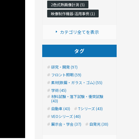
2色式熱画像計測 (5)
映像制作機器-活用事例 (1)
カテゴリ全てを表示
タグ
研究・開発 (97)
フロント照明 (59)
素材(鉄鋼・ガラス・ゴム) (55)
学術 (45)
材料試験・落下試験・衝突試験
(43)
自動車 (43)
Tシリーズ (43)
VEOシリーズ (40)
展示会・学会 (37)
自発光 (30)