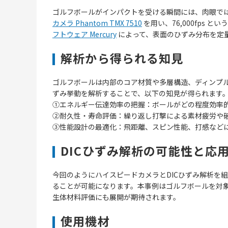
ゴルフボールがインパクトを受ける瞬間には、肉眼で
カメラ Phantom TMX 7510
を用い、76,000fps
フトウェア Mercury
によって、表面のひずみ分布を定
解析から得られる知見
ゴルフボールは内部のコア材質や多層構造、ディンプ
ずみ挙動を解析することで、以下の知見が得られます
①エネルギー伝達効率の把握：ボールがどの程度効率
②耐久性・寿命評価：繰り返し打撃による素材疲労や
③性能設計の最適化：飛距離、スピン性能、打感など
DICひずみ解析の可能性と応
今回のようにハイスピードカメラとDICひずみ解析を
ることが可能になります。本事例はゴルフボールを対
生体材料評価にも展開が期待されます。
使用機材