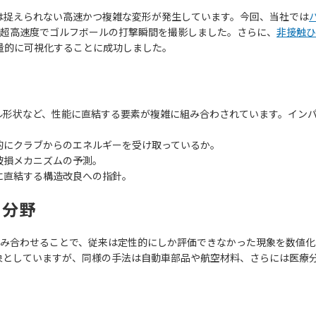
は捉えられない高速かつ複雑な変形が発生しています。今回、当社では
 という超高速度でゴルフボールの打撃瞬間を撮影しました。さらに、
非接触ひ
量的に可視化することに成功しました。
ル形状など、性能に直結する要素が複雑に組み合わされています。イン
。
的にクラブからのエネルギーを受け取っているか。
破損メカニズムの予測。
に直結する構造改良への指針。
用分野
組み合わせることで、従来は定性的にしか評価できなかった現象を数値
象としていますが、同様の手法は自動車部品や航空材料、さらには医療