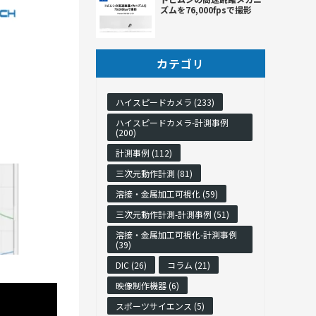
ズムを76,000fpsで撮影
カテゴリ
ハイスピードカメラ (233)
ハイスピードカメラ-計測事例
(200)
計測事例 (112)
三次元動作計測 (81)
溶接・金属加工可視化 (59)
三次元動作計測-計測事例 (51)
溶接・金属加工可視化-計測事例
(39)
DIC (26)
コラム (21)
映像制作機器 (6)
スポーツサイエンス (5)