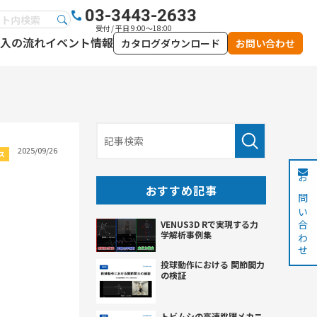
03-3443-2633
受付 / 平日 9:00～18:00
入の流れ
イベント情報
カタログダウンロード
お問い合わせ
2025/09/26
ス
お問い合わせ
おすすめ記事
VENUS3D Rで実現する力
学解析事例集
投球動作における 関節間力
の検証
トビムシの高速跳躍メカニ