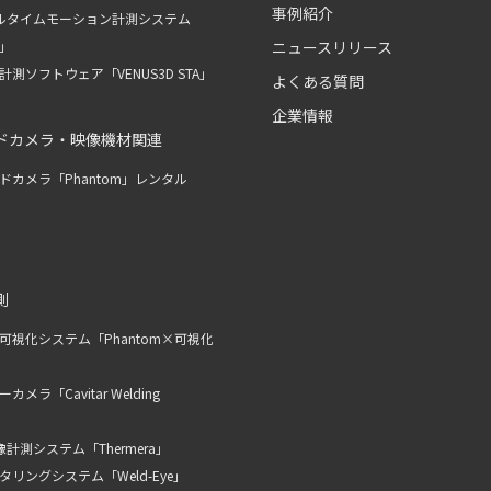
事例紹介
ルタイムモーション計測システム
R」
ニュースリリース
測ソフトウェア「VENUS3D STA」
よくある質問
企業情報
ドカメラ・映像機材関連
ドカメラ「Phantom」レンタル
測
可視化システム「Phantom×可視化
メラ「Cavitar Welding
計測システム「Thermera」
リングシステム「Weld-Eye」