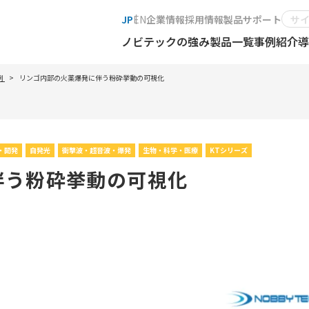
JP
EN
企業情報
採用情報
製品サポート
ノビテックの強み
製品一覧
事例紹介
導
例
リンゴ内部の火薬爆発に伴う粉砕挙動の可視化
・開発
自発光
衝撃波・超音波・爆発
生物・科学・医療
KTシリーズ
伴う粉砕挙動の可視化