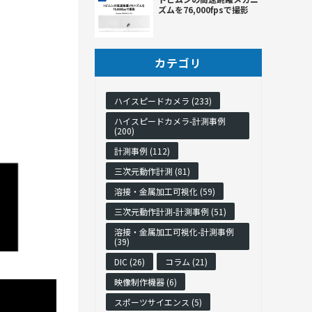
ズムを76,000fpsで撮影
カテゴリ
ハイスピードカメラ (233)
ハイスピードカメラ-計測事例
(200)
計測事例 (112)
三次元動作計測 (81)
溶接・金属加工可視化 (59)
三次元動作計測-計測事例 (51)
溶接・金属加工可視化-計測事例
(39)
DIC (26)
コラム (21)
映像制作機器 (6)
スポーツサイエンス (5)