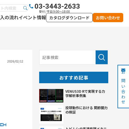
03-3443-2633
受付 / 平日 9:00～18:00
入の流れ
イベント情報
カタログダウンロード
お問い合わせ
2026/02/12
お問い合わせ
おすすめ記事
VENUS3D Rで実現する力
学解析事例集
投球動作における 関節間力
の検証
トビムシの高速跳躍メカニ