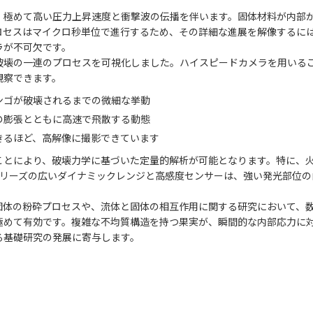
、極めて高い圧力上昇速度と衝撃波の伝播を伴います。固体材料が内部
ロセスはマイクロ秒単位で進行するため、その詳細な進展を解像するに
ラが不可欠です。
破壊の一連のプロセスを可視化しました。ハイスピードカメラを用いる
観察できます。
ンゴが破壊されるまでの微細な挙動
の膨張とともに高速で飛散する動態
きるほど、高解像に撮影できています
することにより、破壊力学に基づいた定量的解析が可能となります。特に、
mシリーズの広いダイナミックレンジと高感度センサーは、強い発光部位
。
固体の粉砕プロセスや、流体と固体の相互作用に関する研究において、
極めて有効です。複雑な不均質構造を持つ果実が、瞬間的な内部応力に
る基礎研究の発展に寄与します。