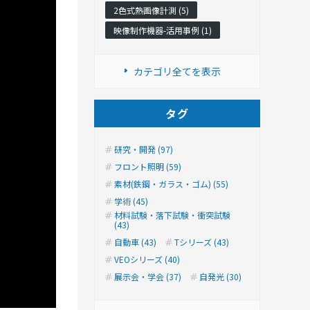
2色式熱画像計測 (5)
映像制作機器-活用事例 (1)
カテゴリ全てを表示
タグ
研究・開発 (97)
フロント照明 (59)
素材(鉄鋼・ガラス・ゴム) (55)
学術 (45)
材料試験・落下試験・衝突試験
(43)
自動車 (43)
Tシリーズ (43)
VEOシリーズ (40)
展示会・学会 (37)
自発光 (30)