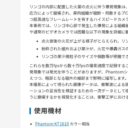
リンゴの内部に配置した火薬の点火に伴う爆発現象は
応力によって破壊され、果肉組織が破断・飛散するプ
つ超高速なフレームレートを有するハイスピードカメ
本事例では、リンゴ中心部で発生した爆発による組織
や通常のビデオカメラでは困難な以下の現象を詳細に
点火直後の火花が上がる様子がとらえられ、リ
粉砕された破片および果汁が、火花や爆轟ガス
リンゴの果汁微粒子のサイズや個数等が把握で
これらを数万fpsから数十万fpsの撮影速度で記録
発現象では発光を伴うことがありますが、Phanto
えつつ、暗部となる破片の細部まで鮮明に描写します
本撮影によって得られた画像データは、衝撃波による
ーションの妥当性を検証するための一次データとして
うに崩壊するかを視覚化することは、衝撃工学におけ
使用機材
Phantom KT1610
カラー相当