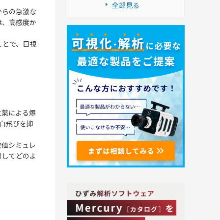
全部見る
からの急激な
は、高感度か
ことで、目視
火薬による爆
の白飛びを抑
数値シミュレ
対してどのよ