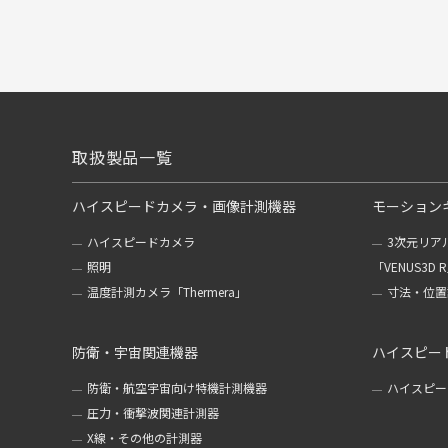
取扱製品一覧
ハイスピードカメラ・画像計測機器
モーション
ハイスピードカメラ
3次元リア
照明
「VENUS3D 
温度計測カメラ「Thermera」
寸法・位置計
防衛・宇宙関連機器
ハイスピー
防衛・航空宇宙向け特機計測機器
ハイスピー
圧力・衝撃波関連計測器
X線・その他の計測器