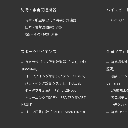
防衛・宇宙関連機器
ハイスピー
防衛・航空宇宙向け特機計測機器
ハイスピー
圧力・衝撃波関連計測器
X線・その他の計測器
スポーツサイエンス
金属加工計
カメラ式ゴルフ弾道計測器 「GCQuad /
溶接場高速
QuadMAX」
照明」
ゴルフスイング解析システム「GEARS」
溶接モニターカ
パッティング診断システム「PuttLab」
Camera」
ポータブル足圧計 「Smart2Move」
2色式熱画像
トレーニング用足圧計「SALTED SMART
溶接場モニタ
INSOLE」
中赤外ハイ
ゴルフ用足圧計「SALTED SMART INSOLE」
溶接中シール