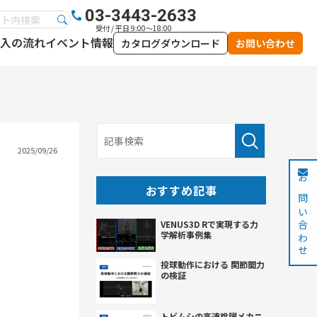
03-3443-2633
受付 / 平日 9:00～18:00
入の流れ
イベント情報
カタログダウンロード
お問い合わせ
2025/09/26
お問い合わせ
おすすめ記事
VENUS3D Rで実現する力
学解析事例集
投球動作における 関節間力
の検証
トビムシの高速跳躍メカニ