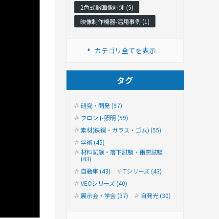
2色式熱画像計測 (5)
映像制作機器-活用事例 (1)
カテゴリ全てを表示
タグ
研究・開発 (97)
フロント照明 (59)
素材(鉄鋼・ガラス・ゴム) (55)
学術 (45)
材料試験・落下試験・衝突試験
(43)
自動車 (43)
Tシリーズ (43)
VEOシリーズ (40)
展示会・学会 (37)
自発光 (30)