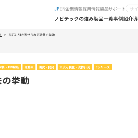
JP
EN
企業情報
採用情報
製品サポート
ノビテックの強み
製品一覧
事例紹介
導
例
磁石に引き寄せられる砂鉄の挙動
解析・PIV解析
自動車
研究・開発
気流可視化・流体計測
Cシリーズ
鉄の挙動