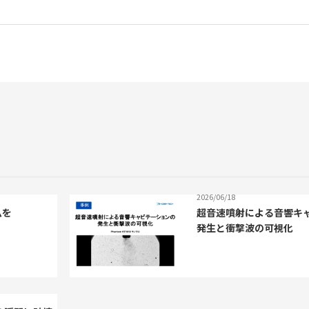
2026/06/18
ムを
超音速噴射による音響キ
発生と衝撃波の可視化