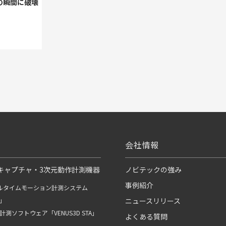
の瞬間に破壊
会社情報
キャプチャ・3次元動作計測機器
ノビテックの強み
事例紹介
ルタイムモーション計測システム
R」
ニュースリリース
測ソフトウェア「VENUS3D STA」
よくある質問