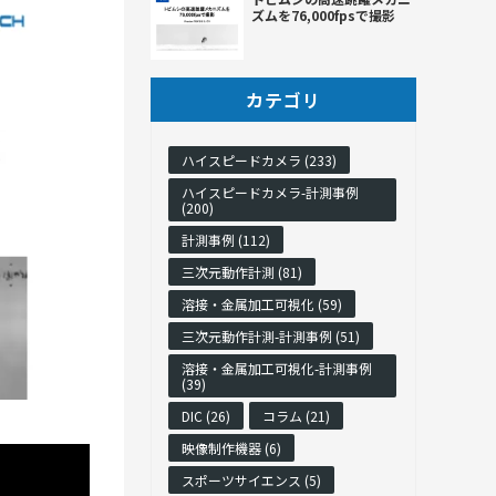
ズムを76,000fpsで撮影
カテゴリ
ハイスピードカメラ (233)
ハイスピードカメラ-計測事例
(200)
計測事例 (112)
三次元動作計測 (81)
溶接・金属加工可視化 (59)
三次元動作計測-計測事例 (51)
溶接・金属加工可視化-計測事例
(39)
DIC (26)
コラム (21)
映像制作機器 (6)
スポーツサイエンス (5)