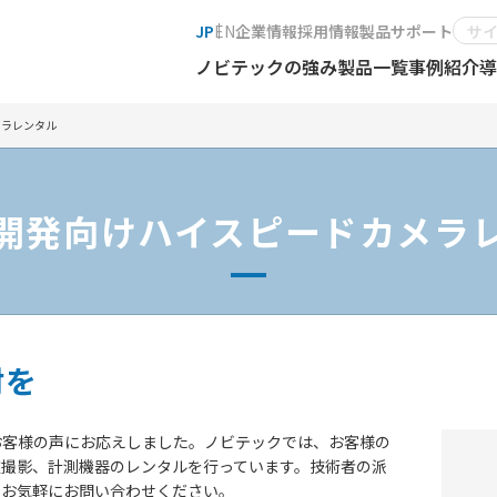
JP
EN
企業情報
採用情報
製品サポート
ノビテックの強み
製品一覧
事例紹介
導
メラレンタル
開発向けハイスピードカメラ
材を
お客様の声にお応えしました。ノビテックでは、お客様の
種撮影、計測機器のレンタルを行っています。技術者の派
、お気軽にお問い合わせください。