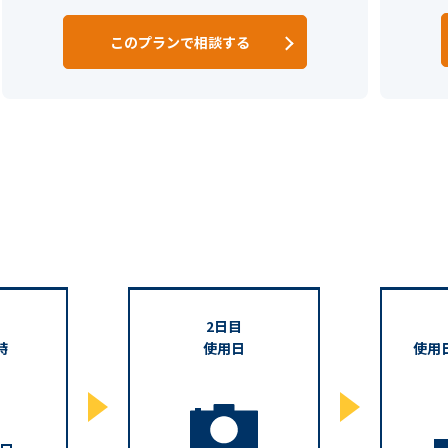
このプランで相談する
2日目
時
使用日
使用