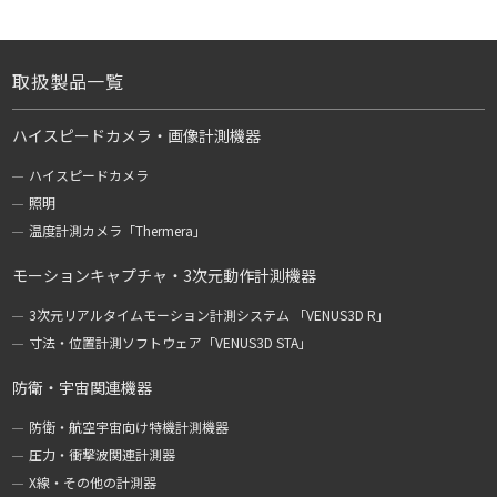
取扱製品一覧
ハイスピードカメラ・画像計測機器
ハイスピードカメラ
照明
温度計測カメラ「Thermera」
モーションキャプチャ・3次元動作計測機器
3次元リアルタイムモーション計測システム 「VENUS3D R」
寸法・位置計測ソフトウェア「VENUS3D STA」
防衛・宇宙関連機器
防衛・航空宇宙向け特機計測機器
圧力・衝撃波関連計測器
X線・その他の計測器