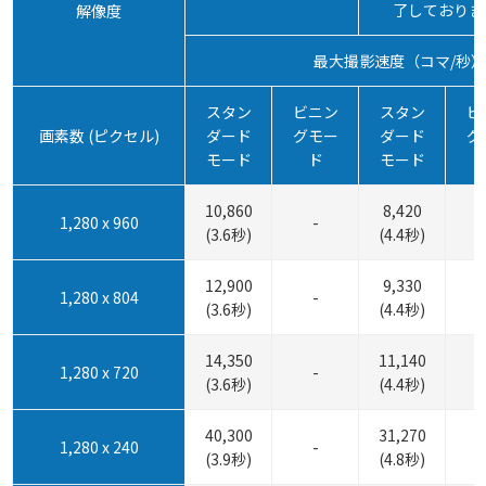
了しておりま
解像度
最大撮影速度（コマ/秒
スタン
ビニン
スタン
ビ
画素数 (ピクセル)
ダード
グモー
ダード
グ
モード
ド
モード
10,860
8,420
1,280 x 960
-
(3.6秒)
(4.4秒)
12,900
9,330
1,280 x 804
-
(3.6秒)
(4.4秒)
14,350
11,140
1,280 x 720
-
(3.6秒)
(4.4秒)
40,300
31,270
1,280 x 240
-
(3.9秒)
(4.8秒)