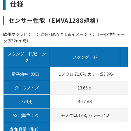
仕様
センサー性能（EMVA1288規格）
欧州マシンビジョン協会EMVAによるイメージセンサーの性能デー
タ(532nm時）
スタンダード/ビニン
スタンダード
グ
量子効率（QE）
モノクロ:71.6%,カラー:53.3%
ダークノイズ
13.65 e-
S/N比
40.7 dB
AST(単位：P）
モノクロ:19.8, カラー:24.2
飽和容量（単位：