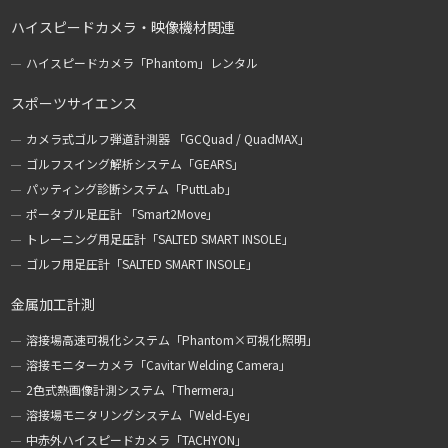
ハイスピードカメラ・映像機材関連
ハイスピードカメラ「Phantom」レンタル
スポーツサイエンス
カメラ式ゴルフ弾道計測器 「GCQuad / QuadMAX」
ゴルフスイング解析システム「GEARS」
パッティング診断システム「PuttLab」
ポータブル足圧計 「Smart2Move」
トレーニング用足圧計「SALTED SMART INSOLE」
ゴルフ用足圧計「SALTED SMART INSOLE」
金属加工計測
溶接場高速可視化システム「Phantom×可視化照明」
溶接モニターカメラ「Cavitar Welding Camera」
2色式熱画像計測システム「Thermera」
溶接場モニタリングシステム「Weld-Eye」
中赤外ハイスピードカメラ「TACHYON」