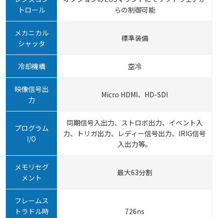
トロール
らの制御可能
メカニカル
標準装備
シャッタ
冷却機構
空冷
映像信号出
Micro HDMI、HD-SDI
力
同期信号入出力、ストロボ出力、イベント入
プログラム
力、トリガ出力、レディー信号出力、IRIG信号
I/O
入出力等。
メモリセグ
最大63分割
メント
フレームス
トラドル時
726ns