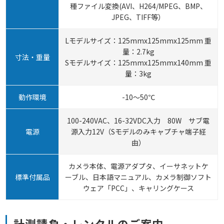
種ファイル変換(AVI、H264/MPEG、BMP、
JPEG、TIFF等）
Lモデルサイズ：125mmx125mmx125mm 重
量：2.7kg
寸法・重量
Sモデルサイズ：125mmx125mmx140mm 重
量：3kg
動作環境
-10～50℃
100-240VAC、16-32VDC入力 80W サブ電
電源
源入力12V（Sモデルのみキャプチャ端子経
由）
カメラ本体、電源アダプタ、イーサネットケ
標準付属品
ーブル、日本語マニュアル、カメラ制御ソフト
ウェア「PCC」、キャリングケース
計測請負・レンタルのご案内