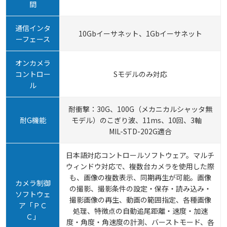
間
通信インタ
10Gbイーサネット、1Gbイーサネット
ーフェース
オンカメラ
コントロー
Sモデルのみ対応
ル
耐衝撃：30G、100G（メカニカルシャッタ無
耐G機能
モデル）のこぎり波、11ms、10回、3軸
MIL-STD-202G適合
日本語対応コントロールソフトウェア。マルチ
ウィンドウ対応で、複数台カメラを使用した際
も、画像の複数表示、同期再生が可能。画像
カメラ制御
の撮影、撮影条件の設定・保存・読み込み・
ソフトウェ
撮影画像の再生、動画の範囲指定、各種画像
ア「ＰＣ
処理、特徴点の自動追尾距離・速度・加速
Ｃ」
度・角度・角速度の計測、バーストモード、各