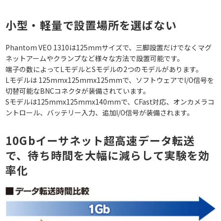
小型・軽量で設置場所を選ばない
Phantom VEO 1310は125mmサイズで、三脚設置だけでなくマグ
ネットアームやクランプなど様々な方法で設置可能です。
端子の数によってLモデルとSモデルの2つのモデルがあります。
Lモデルは 125mmx125mmx125mmで、ソフトウェアでI/O信号を
切替可能なBNCコネクタが装備されています。
Sモデルは125mmx125mmx140mmで、CFast対応、オンカメラコ
ントロール、バッテリー入力、追加I/O信号が装備されます。
10Gbイーサネット超高速データ転送
で、待ち時間を大幅に減らして実験を効
率化