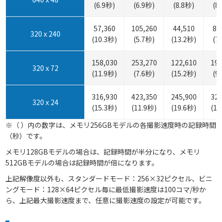
(6.9秒)
(6.9秒)
(8.8秒)
(8
57,360
105,260
44,510
81
320 x 240
(10.3秒)
(5.7秒)
(13.2秒)
(7
158,030
253,270
122,610
196
320 x 72
(11.9秒)
(7.6秒)
(15.2秒)
(9
316,930
423,350
245,900
328
320 x 24
(15.3秒)
(11.9秒)
(19.6秒)
(15
※（ ）内の数字は、メモリ256GBモデルの各撮影速度時の記録時間
（秒）です。
メモリ128GBモデルの場合は、記録時間が半分になり、メモリ
512GBモデルの場合は記録時間が倍になります。
上記解像度以外も、スタンダードモード：256×32ピクセル、ビニ
ングモード：128×64ピクセル毎に最低撮影速度は100コマ/秒か
ら、上記最大撮影速度まで、任意に撮影速度の設定が可能です。