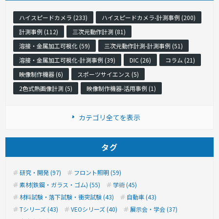
ハイスピードカメラ (233)
ハイスピードカメラ-計測事例 (200)
計測事例 (112)
三次元動作計測 (81)
溶接・金属加工可視化 (59)
三次元動作計測-計測事例 (51)
溶接・金属加工可視化-計測事例 (39)
DIC (26)
コラム (21)
映像制作機器 (6)
スポーツサイエンス (5)
2色式熱画像計測 (5)
映像制作機器-活用事例 (1)
カテゴリ全てを表示
タグ
研究・開発 (97)
フロント照明 (59)
素材(鉄鋼・ガラス・ゴム) (55)
学術 (45)
材料試験・落下試験・衝突試験 (43)
自動車 (43)
Tシリーズ (43)
VEOシリーズ (40)
展示会・学会 (37)