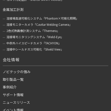
金属加工計測
溶接場高速可視化システム「Phantom×可視化照明」
溶接モニターカメラ「Cavitar Welding Camera」
2色式熱画像計測システム「Thermera」
溶接場モニタリングシステム「Weld-Eye」
中赤外ハイスピードカメラ「TACHYON」
溶接中シールドガス可視化「Shield View」
会社情報
ノビテックの強み
取引製品一覧
事例紹介
サポート情報
ニュースリリース
イベント情報