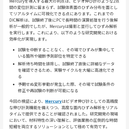
Mercuryを導入する最大の利点は、ビデオ伸び計のような2点
間の変位計測に留まらず、試験体表面のひずみ分布を面とし
てリアルタイムに可視化できる点にあります。これまでの
DIC解析は、試験終了後にPCで長時間の演算処理を行う後解
析が一般的でしたが、Mercuryは撮影と並行してひずみ解析
を実行します。これにより、以下のような研究開発における
効率化が実現します。
試験を中断することなく、その場でひずみが集中して
いる箇所や破断予測部位を特定できる
解析待ち時間を排除し、試験終了直後に詳細なデータ
を確認できるため、実験サイクルを大幅に高速化でき
る
予期せぬ変形挙動が発生した際、その場で試験条件の
修正や再試験の判断が可能になる
今回の検証により、
Mercury
はビデオ伸び計としての高精度
な伸び計測機能を備えつつ、高度な面内ひずみ解析をリアル
タイムで提供できることが確認されました。研究開発の現場
において、材料特性の深い理解と、評価業務の圧倒的な時間
短縮を両立するソリューションとして極めて有効です。