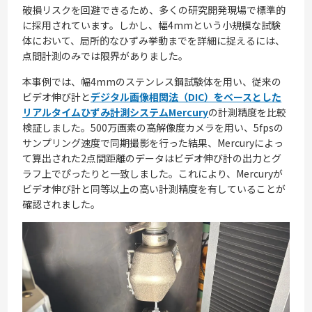
破損リスクを回避できるため、多くの研究開発現場で標準的
に採用されています。しかし、幅4mmという小規模な試験
体において、局所的なひずみ挙動までを詳細に捉えるには、
点間計測のみでは限界がありました。
本事例では、幅4mmのステンレス鋼試験体を用い、従来の
ビデオ伸び計と
デジタル画像相関法（DIC）をベースとした
リアルタイムひずみ計測システムMercury
の計測精度を比較
検証しました。500万画素の高解像度カメラを用い、5fpsの
サンプリング速度で同期撮影を行った結果、Mercuryによっ
て算出された2点間距離のデータはビデオ伸び計の出力とグ
ラフ上でぴったりと一致しました。これにより、Mercuryが
ビデオ伸び計と同等以上の高い計測精度を有していることが
確認されました。