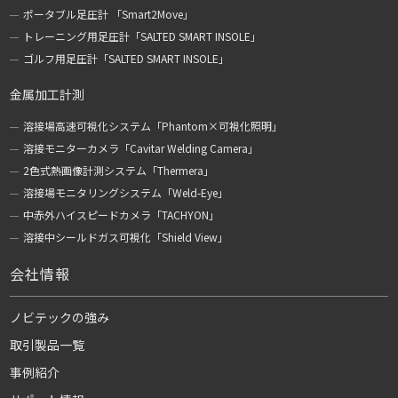
ポータブル足圧計 「Smart2Move」
トレーニング用足圧計「SALTED SMART INSOLE」
ゴルフ用足圧計「SALTED SMART INSOLE」
金属加工計測
溶接場高速可視化システム「Phantom×可視化照明」
溶接モニターカメラ「Cavitar Welding Camera」
2色式熱画像計測システム「Thermera」
溶接場モニタリングシステム「Weld-Eye」
中赤外ハイスピードカメラ「TACHYON」
溶接中シールドガス可視化「Shield View」
会社情報
ノビテックの強み
取引製品一覧
事例紹介