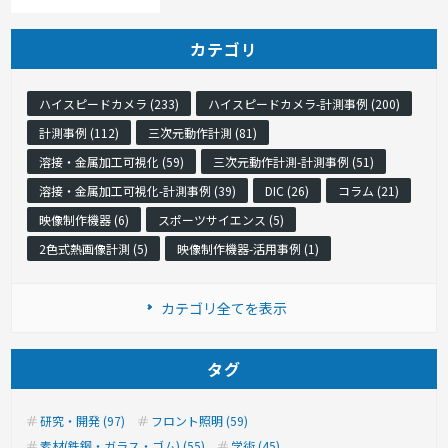
カテゴリ
ハイスピードカメラ (233)
ハイスピードカメラ-計測事例 (200)
計測事例 (112)
三次元動作計測 (81)
溶接・金属加工可視化 (59)
三次元動作計測-計測事例 (51)
溶接・金属加工可視化-計測事例 (39)
DIC (26)
コラム (21)
映像制作機器 (6)
スポーツサイエンス (5)
2色式熱画像計測 (5)
映像制作機器-活用事例 (1)
カテゴリ全てを表示
タグ
研究・開発 (97)
フロント照明 (59)
素材(鉄鋼・ガラス・ゴム) (55)
学術 (45)