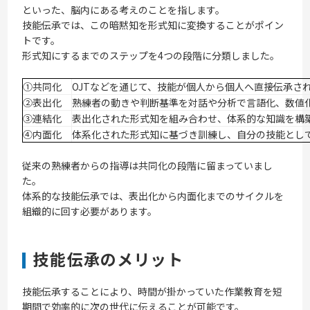
といった、脳内にある考えのことを指します。
技能伝承では、この暗黙知を形式知に変換することがポイン
トです。
形式知にするまでのステップを4つの段階に分類しました。
①共同化
OJTなどを通じて、技能が個人から個人へ直接伝承さ
②表出化
熟練者の動きや判断基準を対話や分析で言語化、数値
③連結化
表出化された形式知を組み合わせ、体系的な知識を構
④内面化
体系化された形式知に基づき訓練し、自分の技能とし
従来の熟練者からの指導は共同化の段階に留まっていまし
た。
体系的な技能伝承では、表出化から内面化までのサイクルを
組織的に回す必要があります。
技能伝承のメリット
技能伝承することにより、時間が掛かっていた作業教育を短
期間で効率的に次の世代に伝えることが可能です。