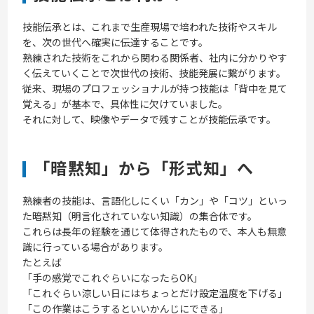
技能伝承とは、これまで生産現場で培われた技術やスキル
を、次の世代へ確実に伝達することです。
熟練された技術をこれから関わる関係者、社内に分かりやす
く伝えていくことで次世代の技術、技能発展に繋がります。
従来、現場のプロフェッショナルが持つ技能は「背中を見て
覚える」が基本で、具体性に欠けていました。
それに対して、映像やデータで残すことが技能伝承です。
「暗黙知」から「形式知」へ
熟練者の技能は、言語化しにくい「カン」や「コツ」といっ
た暗黙知（明言化されていない知識）の集合体です。
これらは長年の経験を通じて体得されたもので、本人も無意
識に行っている場合があります。
たとえば
「手の感覚でこれぐらいになったらOK」
「これぐらい涼しい日にはちょっとだけ設定温度を下げる」
「この作業はこうするといいかんじにできる」