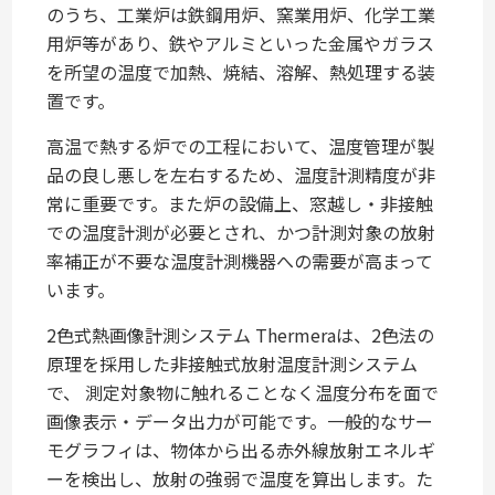
のうち、工業炉は鉄鋼用炉、窯業用炉、化学工業
用炉等があり、鉄やアルミといった金属やガラス
を所望の温度で加熱、焼結、溶解、熱処理する装
置です。
高温で熱する炉での工程において、温度管理が製
品の良し悪しを左右するため、温度計測精度が非
常に重要です。また炉の設備上、窓越し・非接触
での温度計測が必要とされ、かつ計測対象の放射
率補正が不要な温度計測機器への需要が高まって
います。
2色式熱画像計測システム Thermeraは、2色法の
原理を採用した非接触式放射温度計測システム
で、 測定対象物に触れることなく温度分布を面で
画像表示・データ出力が可能です。一般的なサー
モグラフィは、物体から出る赤外線放射エネルギ
ーを検出し、放射の強弱で温度を算出します。た