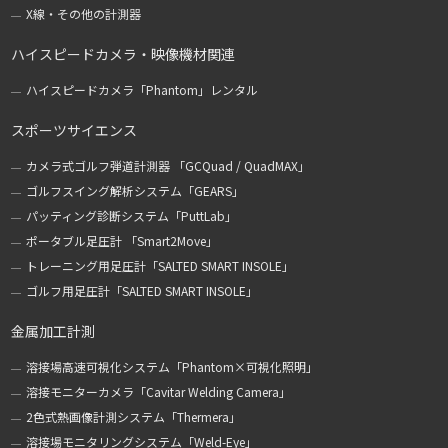
X線・その他の計測器
ハイスピードカメラ・映像機材関連
ハイスピードカメラ「Phantom」レンタル
スポーツサイエンス
カメラ式ゴルフ弾道計測器 「GCQuad / QuadMAX」
ゴルフスイング解析システム「GEARS」
パッティング診断システム「PuttLab」
ポータブル足圧計 「Smart2Move」
トレーニング用足圧計「SALTED SMART INSOLE」
ゴルフ用足圧計「SALTED SMART INSOLE」
金属加工計測
溶接場高速可視化システム「Phantom×可視化照明」
溶接モニターカメラ「Cavitar Welding Camera」
2色式熱画像計測システム「Thermera」
溶接場モニタリングシステム「Weld-Eye」