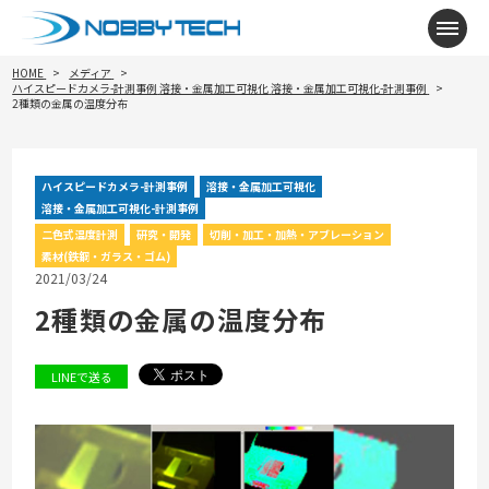
メニ
HOME
メディア
ハイスピードカメラ-計測事例
溶接・金属加工可視化
溶接・金属加工可視化-計測事例
2種類の金属の温度分布
ハイスピードカメラ-計測事例
溶接・金属加工可視化
溶接・金属加工可視化-計測事例
二色式温度計測
研究・開発
切削・加工・加熱・アブレーション
素材(鉄鋼・ガラス・ゴム)
2021/03/24
2種類の金属の温度分布
LINEで送る