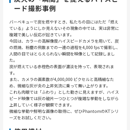
ード撮影事例
バーベキューで炭を燃やすとき、私たちの目にはただ「燃え
ている」ようにしか見えないその現象の中では、実は非常に
複雑で美しい反応が起きています。
今回は、カラーの高解像度ハイスピードカメラを用いて、炭
の燃焼、粉塵の飛散までの一連の過程を4,000 fpsで撮影し、
人間の目ではとらえられない瞬間を映像として記録しまし
た。
炭が燃えている赤橙色の表面が濃淡を持って、表現されま
す。
また、カメラの画素数が4,000,000 ピクセルと高精細なた
め、微細な灰が炎の上昇気流に乗って舞い上がります。
これも肉眼では「ふわり」とした動きに見えますが、ハイス
ピード映像では灰の破片一つひとつが複雑な挙動をしながら
上昇していく様子が観察できます。
微細な挙動や鮮明な画像の取得に、ぜひPhantomのKTシリ
ーズをお試しください。