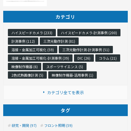
カテゴリ
ハイスピードカメラ (233)
ハイスピードカメラ-計測事例 (200)
計測事例 (112)
三次元動作計測 (81)
溶接・金属加工可視化 (59)
三次元動作計測-計測事例 (51)
溶接・金属加工可視化-計測事例 (39)
DIC (26)
コラム (21)
映像制作機器 (6)
スポーツサイエンス (5)
2色式熱画像計測 (5)
映像制作機器-活用事例 (1)
カテゴリ全てを表示
タグ
研究・開発 (97)
フロント照明 (59)