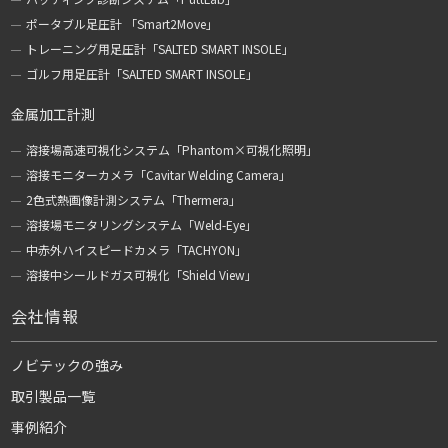
ポータブル足圧計 「Smart2Move」
トレーニング用足圧計「SALTED SMART INSOLE」
ゴルフ用足圧計「SALTED SMART INSOLE」
金属加工計測
溶接場高速可視化システム「Phantom×可視化照明」
溶接モニターカメラ「Cavitar Welding Camera」
2色式熱画像計測システム「Thermera」
溶接場モニタリングシステム「Weld-Eye」
中赤外ハイスピードカメラ「TACHYON」
溶接中シールドガス可視化「Shield View」
会社情報
ノビテックの強み
取引製品一覧
事例紹介