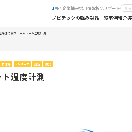
JP
EN
企業情報
採用情報
製品サポート
ノビテックの強み
製品一覧
事例紹介
導
塵爆発の高フレームレート温度計測
自発光
Vシリーズ
燃焼
爆発
ート温度計測