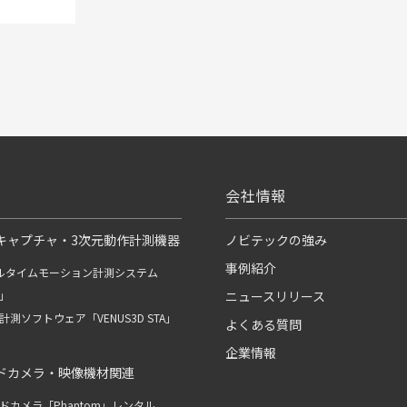
会社情報
キャプチャ・3次元動作計測機器
ノビテックの強み
事例紹介
ルタイムモーション計測システム
R」
ニュースリリース
測ソフトウェア「VENUS3D STA」
よくある質問
企業情報
ドカメラ・映像機材関連
ドカメラ「Phantom」レンタル