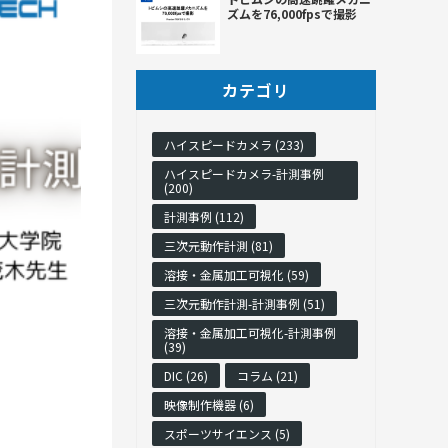
ズムを76,000fpsで撮影
カテゴリ
ハイスピードカメラ (233)
ハイスピードカメラ-計測事例
(200)
計測事例 (112)
三次元動作計測 (81)
溶接・金属加工可視化 (59)
三次元動作計測-計測事例 (51)
溶接・金属加工可視化-計測事例
(39)
DIC (26)
コラム (21)
映像制作機器 (6)
スポーツサイエンス (5)