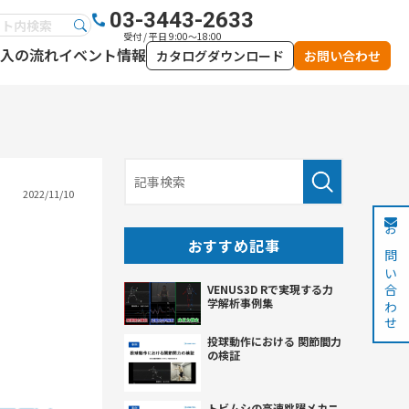
03-3443-2633
受付 / 平日 9:00～18:00
入の流れ
イベント情報
カタログダウンロード
お問い合わせ
2022/11/10
お問い合わせ
おすすめ記事
VENUS3D Rで実現する力
学解析事例集
投球動作における 関節間力
の検証
トビムシの高速跳躍メカニ