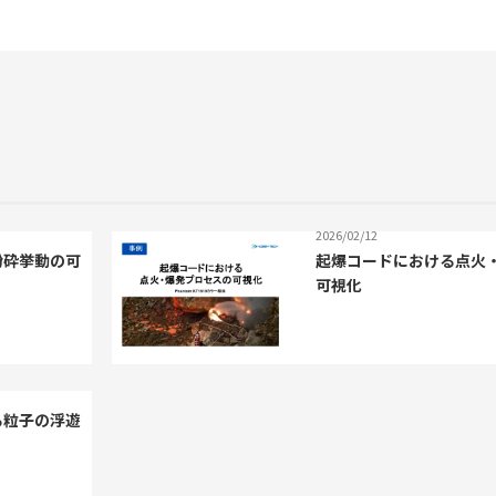
2026/02/12
粉砕挙動の可
起爆コードにおける点火
可視化
る粒子の浮遊