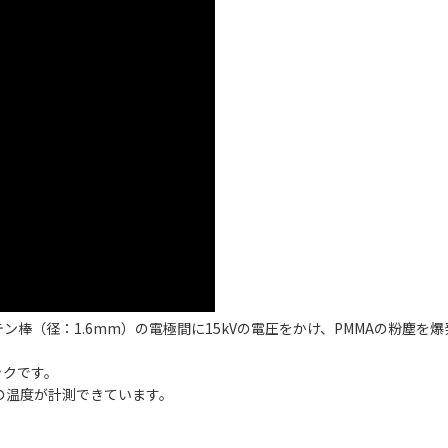
棒（径：1.6mm）の電極間に15kVの電圧をかけ、PMMAの粉塵を
ックです。
炎の温度が計測できています。