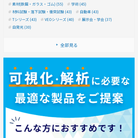
素材(鉄鋼・ガラス・ゴム) (55)
学術 (45)
材料試験・落下試験・衝突試験 (43)
自動車 (43)
Tシリーズ (43)
VEOシリーズ (40)
展示会・学会 (37)
自発光 (30)
全部見る