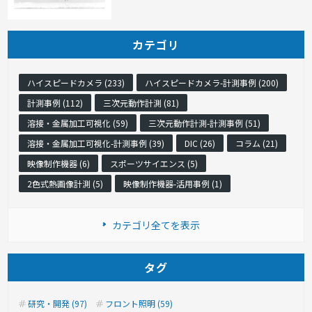
カテゴリ
ハイスピードカメラ (233)
ハイスピードカメラ-計測事例 (200)
計測事例 (112)
三次元動作計測 (81)
溶接・金属加工可視化 (59)
三次元動作計測-計測事例 (51)
溶接・金属加工可視化-計測事例 (39)
DIC (26)
コラム (21)
映像制作機器 (6)
スポーツサイエンス (5)
2色式熱画像計測 (5)
映像制作機器-活用事例 (1)
カテゴリ全てを表示
タグ
研究・開発 (97)
フロント照明 (59)