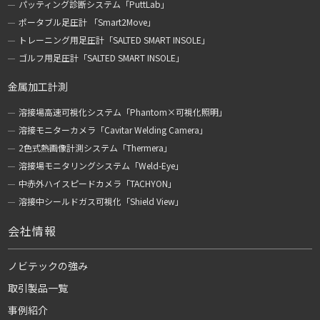
パッティング診断システム「PuttLab」
ポータブル足圧計 「Smart2Move」
トレーニング用足圧計「SALTED SMART INSOLE」
ゴルフ用足圧計「SALTED SMART INSOLE」
金属加工計測
溶接場高速可視化システム「Phantom×可視化照明」
溶接モニターカメラ「Cavitar Welding Camera」
2色式熱画像計測システム「Thermera」
溶接場モニタリングシステム「Weld-Eye」
中赤外ハイスピードカメラ「TACHYON」
溶接中シールドガス可視化「Shield View」
会社情報
ノビテックの強み
取引製品一覧
事例紹介