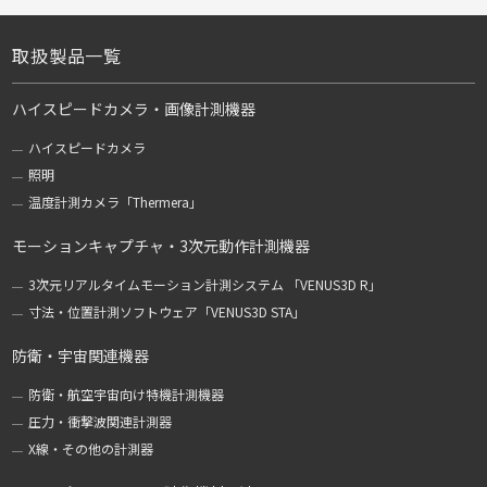
取扱製品一覧
ハイスピードカメラ・画像計測機器
ハイスピードカメラ
照明
温度計測カメラ「Thermera」
モーションキャプチャ・3次元動作計測機器
3次元リアルタイムモーション計測システム 「VENUS3D R」
寸法・位置計測ソフトウェア「VENUS3D STA」
防衛・宇宙関連機器
防衛・航空宇宙向け特機計測機器
圧力・衝撃波関連計測器
X線・その他の計測器