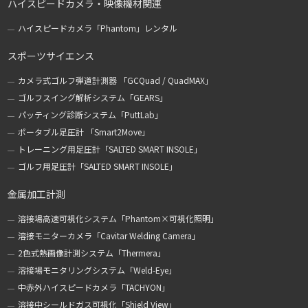
ハイスピードカメラ・映像機材関連
ハイスピードカメラ「Phantom」レンタル
スポーツサイエンス
カメラ式ゴルフ弾道計測器 「GCQuad / QuadMAX」
ゴルフスイング解析システム「GEARS」
パッティング診断システム「PuttLab」
ポータブル足圧計 「Smart2Move」
トレーニング用足圧計「SALTED SMART INSOLE」
ゴルフ用足圧計「SALTED SMART INSOLE」
金属加工計測
溶接場高速可視化システム「Phantom×可視化照明」
溶接モニターカメラ「Cavitar Welding Camera」
2色式熱画像計測システム「Thermera」
溶接場モニタリングシステム「Weld-Eye」
中赤外ハイスピードカメラ「TACHYON」
溶接中シールドガス可視化「Shield View」