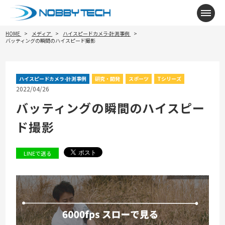
メニ
HOME
メディア
ハイスピードカメラ-計測事例
バッティングの瞬間のハイスピード撮影
ハイスピードカメラ-計測事例
研究・開発
スポーツ
Tシリーズ
2022/04/26
バッティングの瞬間のハイスピー
ド撮影
LINEで送る