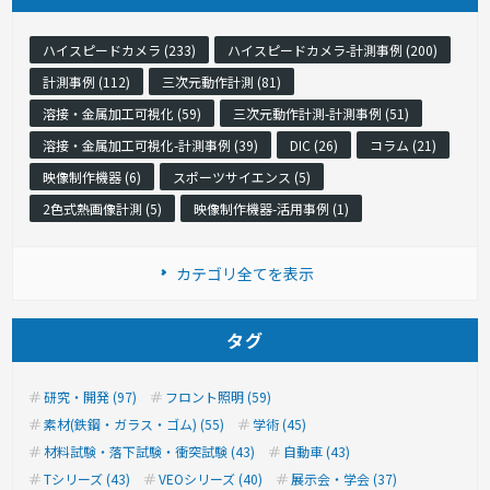
ハイスピードカメラ (233)
ハイスピードカメラ-計測事例 (200)
計測事例 (112)
三次元動作計測 (81)
溶接・金属加工可視化 (59)
三次元動作計測-計測事例 (51)
溶接・金属加工可視化-計測事例 (39)
DIC (26)
コラム (21)
映像制作機器 (6)
スポーツサイエンス (5)
2色式熱画像計測 (5)
映像制作機器-活用事例 (1)
カテゴリ全てを表示
タグ
研究・開発 (97)
フロント照明 (59)
素材(鉄鋼・ガラス・ゴム) (55)
学術 (45)
材料試験・落下試験・衝突試験 (43)
自動車 (43)
Tシリーズ (43)
VEOシリーズ (40)
展示会・学会 (37)