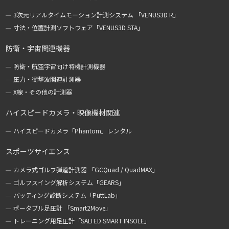
3次元リアルタイムモーション計測システム 「VENUS3D R」
寸法・位置計測ソフトウェア「VENUS3D STA」
防衛・宇宙関連機器
防衛・航空宇宙向け特機計測機器
圧力・衝撃波関連計測器
X線・その他の計測器
ハイスピードカメラ・映像機材関連
ハイスピードカメラ「Phantom」レンタル
スポーツサイエンス
カメラ式ゴルフ弾道計測器 「GCQuad / QuadMAX」
ゴルフスイング解析システム「GEARS」
パッティング診断システム「PuttLab」
ポータブル足圧計 「Smart2Move」
トレーニング用足圧計「SALTED SMART INSOLE」