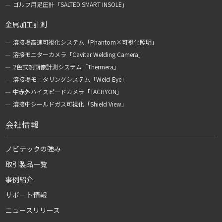
ゴルフ用足圧計「SALTED SMART INSOLE」
金属加工計測
溶接場高速可視化システム「Phantom×可視化照明」
溶接モニターカメラ「Cavitar Welding Camera」
2色式熱画像計測システム「Thermera」
溶接場モニタリングシステム「Weld-Eye」
中赤外ハイスピードカメラ「TACHYON」
溶接中シールドガス可視化「Shield View」
会社情報
ノビテックの強み
取引製品一覧
事例紹介
サポート情報
ニュースリリース