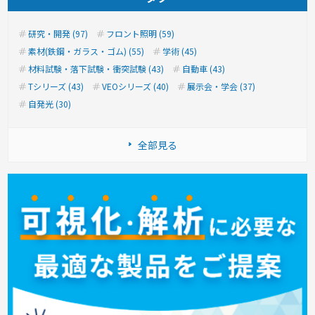
研究・開発 (97)
フロント照明 (59)
素材(鉄鋼・ガラス・ゴム) (55)
学術 (45)
材料試験・落下試験・衝突試験 (43)
自動車 (43)
Tシリーズ (43)
VEOシリーズ (40)
展示会・学会 (37)
自発光 (30)
全部見る