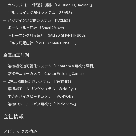
カメラ式ゴルフ弾道計測器 「GCQuad / QuadMAX」
ゴルフスイング解析システム「GEARS」
パッティング診断システム「PuttLab」
ポータブル足圧計 「Smart2Move」
トレーニング用足圧計「SALTED SMART INSOLE」
ゴルフ用足圧計「SALTED SMART INSOLE」
金属加工計測
溶接場高速可視化システム「Phantom×可視化照明」
溶接モニターカメラ「Cavitar Welding Camera」
2色式熱画像計測システム「Thermera」
溶接場モニタリングシステム「Weld-Eye」
中赤外ハイスピードカメラ「TACHYON」
溶接中シールドガス可視化「Shield View」
会社情報
ノビテックの強み