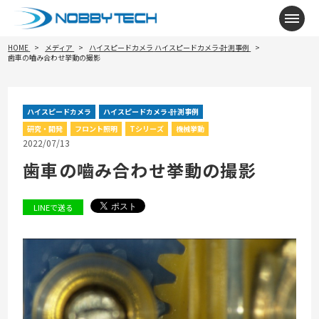
メニ
HOME
メディア
ハイスピードカメラ
ハイスピードカメラ-計測事例
歯車の嚙み合わせ挙動の撮影
ハイスピードカメラ
ハイスピードカメラ-計測事例
研究・開発
フロント照明
Tシリーズ
機械挙動
2022/07/13
歯車の嚙み合わせ挙動の撮影
LINEで送る