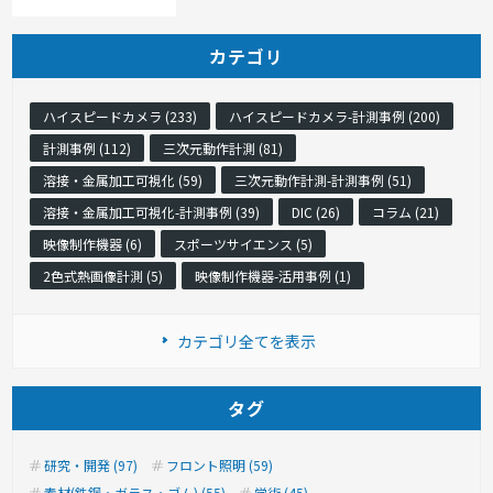
カテゴリ
ハイスピードカメラ (233)
ハイスピードカメラ-計測事例 (200)
計測事例 (112)
三次元動作計測 (81)
溶接・金属加工可視化 (59)
三次元動作計測-計測事例 (51)
溶接・金属加工可視化-計測事例 (39)
DIC (26)
コラム (21)
映像制作機器 (6)
スポーツサイエンス (5)
2色式熱画像計測 (5)
映像制作機器-活用事例 (1)
カテゴリ全てを表示
タグ
研究・開発 (97)
フロント照明 (59)
素材(鉄鋼・ガラス・ゴム) (55)
学術 (45)