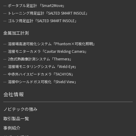
ポータブル足圧計 「Smart2Move」
トレーニング用足圧計「SALTED SMART INSOLE」
ゴルフ用足圧計「SALTED SMART INSOLE」
金属加工計測
溶接場高速可視化システム「Phantom×可視化照明」
溶接モニターカメラ「Cavitar Welding Camera」
2色式熱画像計測システム「Thermera」
溶接場モニタリングシステム「Weld-Eye」
中赤外ハイスピードカメラ「TACHYON」
溶接中シールドガス可視化「Shield View」
会社情報
ノビテックの強み
取引製品一覧
事例紹介