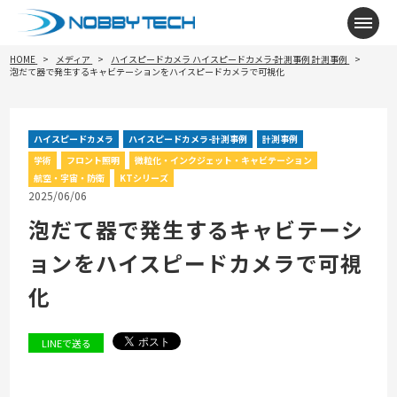
メニ
HOME
メディア
ハイスピードカメラ
ハイスピードカメラ-計測事例
計測事例
泡だて器で発生するキャビテーションをハイスピードカメラで可視化
ハイスピードカメラ
ハイスピードカメラ-計測事例
計測事例
学術
フロント照明
微粒化・インクジェット・キャビテーション
航空・宇宙・防衛
KTシリーズ
2025/06/06
泡だて器で発生するキャビテーシ
ョンをハイスピードカメラで可視
化
LINEで送る