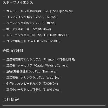
スポーツサイエンス
カメラ式ゴルフ弾道計測器 「GCQuad / QuadMAX」
ゴルフスイング解析システム「GEARS」
パッティング診断システム「PuttLab」
ポータブル足圧計 「Smart2Move」
トレーニング用足圧計「SALTED SMART INSOLE」
ゴルフ用足圧計「SALTED SMART INSOLE」
金属加工計測
溶接場高速可視化システム「Phantom×可視化照明」
溶接モニターカメラ「Cavitar Welding Camera」
2色式熱画像計測システム「Thermera」
溶接場モニタリングシステム「Weld-Eye」
中赤外ハイスピードカメラ「TACHYON」
溶接中シールドガス可視化「Shield View」
会社情報