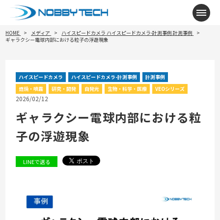
メニ
HOME
メディア
ハイスピードカメラ
ハイスピードカメラ-計測事例
計測事例
ギャラクシー電球内部における粒子の浮遊現象
ハイスピードカメラ
ハイスピードカメラ-計測事例
計測事例
燃焼・噴霧
研究・開発
自発光
生物・科学・医療
VEOシリーズ
2026/02/12
ギャラクシー電球内部における粒
子の浮遊現象
LINEで送る