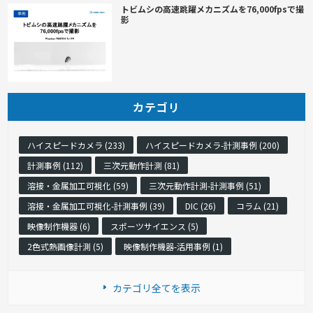
トビムシの高速跳躍メカニズムを76,000fpsで撮
影
カテゴリ
ハイスピードカメラ (233)
ハイスピードカメラ-計測事例 (200)
計測事例 (112)
三次元動作計測 (81)
溶接・金属加工可視化 (59)
三次元動作計測-計測事例 (51)
溶接・金属加工可視化-計測事例 (39)
DIC (26)
コラム (21)
映像制作機器 (6)
スポーツサイエンス (5)
2色式熱画像計測 (5)
映像制作機器-活用事例 (1)
カテゴリ全てを表示