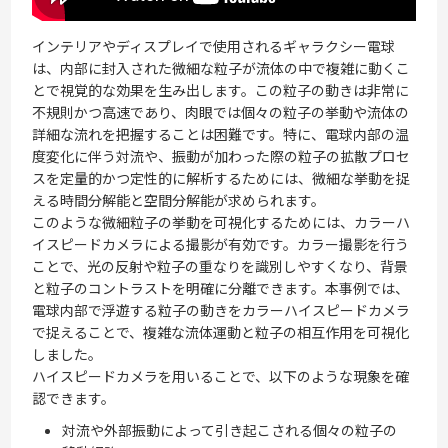
インテリアやディスプレイで使用されるギャラクシー電球
は、内部に封入された微細な粒子が流体の中で複雑に動くこ
とで視覚的な効果を生み出します。この粒子の動きは非常に
不規則かつ高速であり、肉眼では個々の粒子の挙動や流体の
詳細な流れを把握することは困難です。特に、電球内部の温
度変化に伴う対流や、振動が加わった際の粒子の拡散プロセ
スを定量的かつ定性的に解析するためには、微細な挙動を捉
える時間分解能と空間分解能が求められます。
このような微細粒子の挙動を可視化するためには、カラーハ
イスピードカメラによる撮影が有効です。カラー撮影を行う
ことで、光の反射や粒子の重なりを識別しやすくなり、背景
と粒子のコントラストを明確に分離できます。本事例では、
電球内部で浮遊する粒子の動きをカラーハイスピードカメラ
で捉えることで、複雑な流体運動と粒子の相互作用を可視化
しました。
ハイスピードカメラを用いることで、以下のような現象を確
認できます。
対流や外部振動によって引き起こされる個々の粒子の