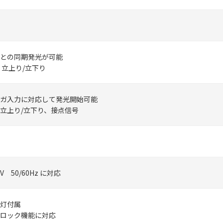
との同期発光が可能
号 立上り/立下り
ガ入力に対応して発光開始可能
号立上り/立下り、接点信号
0V 50/60Hz に対応
灯付属
ロック機能に対応