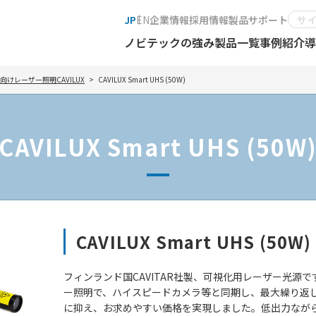
JP
EN
企業情報
採用情報
製品サポート
ノビテックの強み
製品一覧
事例紹介
導
けレーザー照明CAVILUX
CAVILUX Smart UHS (50W)
CAVILUX Smart UHS (50W
CAVILUX Smart UHS (50W)
フィンランド国CAVITAR社製、可視化用レーザー光源
ー照明で、ハイスピードカメラ等と同期し、最大繰り返し周
に抑え、お求めやすい価格を実現しました。低出力なが