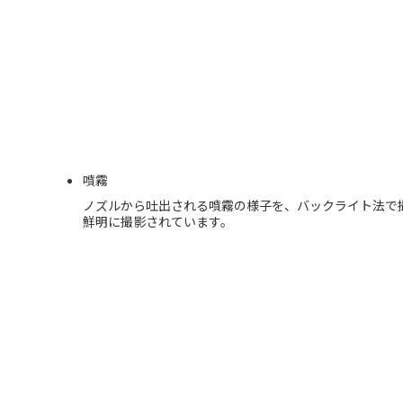
噴霧
ノズルから吐出される噴霧の様子を、バックライト法で撮
鮮明に撮影されています。