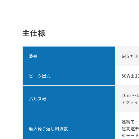
主仕様
波長
645±1
ピーク出力
50W±
10ns
パルス幅
アクティ
連続モー
最大繰り返し周波数
超高速モ
※モード