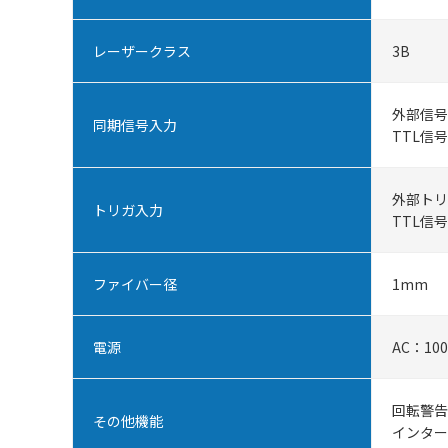
レーザークラス
3B
外部信号
同期信号入力
TTL信
外部トリ
トリガ入力
TTL信
ファイバー径
1mm
電源
AC：10
回転警告
その他機能
インター