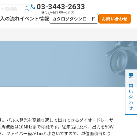
03-3443-2633
受付 / 平日 9:00～18:00
入の流れ
イベント情報
カタログダウンロード
お問い合わせ
)
お問い合わせ
です。パルス発光を高繰り返しで出力できるダイオードレーザ
波数は10MHzまで可能です。従来品に比べ、出力を50W
ら、ファイバー径が1㎜と小さいですので、単位面積当たり