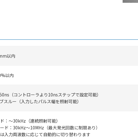
0nm以内
10%以内
～150ns（コントローラより10nsステップで設定可能）
ブスルー（入力したパルス幅を照射可能）
ド：～30kHz（連続照射可能）
ード：30kHz～10MHz（最大発光回数に制限あり）
は入力周波数に応じて自動的に切り替わります