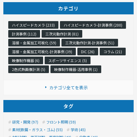
カテゴリ
ハイスピードカメラ (233)
ハイスピードカメラ-計測事例 (200)
計測事例 (112)
三次元動作計測 (81)
溶接・金属加工可視化 (59)
三次元動作計測-計測事例 (51)
溶接・金属加工可視化-計測事例 (39)
DIC (26)
コラム (21)
映像制作機器 (6)
スポーツサイエンス (5)
2色式熱画像計測 (5)
映像制作機器-活用事例 (1)
カテゴリ全てを表示
タグ
研究・開発 (97)
フロント照明 (59)
素材(鉄鋼・ガラス・ゴム) (55)
学術 (45)