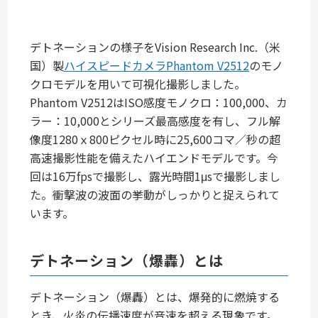
デトネーションの様子をVision Research Inc.（米
国）製
ハイスピードカメラPhantom V2512
のモノ
クロモデルを用いて可視化撮影しました。
Phantom V2512はISO感度モノクロ：100,000、カ
ラー：10,000とシリーズ最高感度を有し、フル解
像度1280ｘ800ピクセル時に25,600コマ／秒の超
高速撮影性能を備えたハイエンドモデルです。今
回は16万fpsで撮影し、露光時間1μsで撮影しまし
た。衝撃波の波面の挙動がしっかりと捉えられて
います。
デトネーション（爆轟）とは
デトネーション（爆轟）とは、爆発的に燃焼する
とき、火炎の伝播速度が音速を超える現象です。