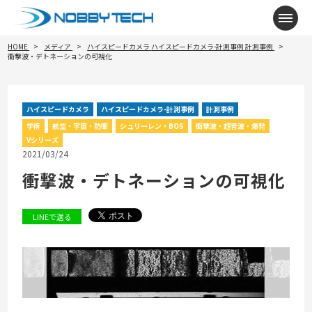
メニ
HOME
メディア
ハイスピードカメラ
ハイスピードカメラ-計測事例
計測事例
衝撃波・デトネーションの可視化
ハイスピードカメラ
ハイスピードカメラ-計測事例
計測事例
学術
航空・宇宙・防衛
シュリーレン・BOS
衝撃波・超音波・爆発
Vシリーズ
2021/03/24
衝撃波・デトネーションの可視化
LINEで送る