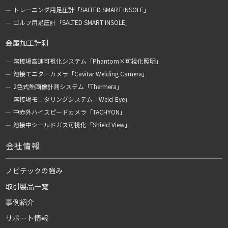
トレーニング用足圧計「SALTED SMART INSOLE」
ゴルフ用足圧計「SALTED SMART INSOLE」
金属加工計測
溶接場高速可視化システム「Phantom×可視化照明」
溶接モニターカメラ「Cavitar Welding Camera」
2色式熱画像計測システム「Thermera」
溶接場モニタリングシステム「Weld-Eye」
中赤外ハイスピードカメラ「TACHYON」
溶接中シールドガス可視化「Shield View」
会社情報
ノビテックの強み
取引製品一覧
事例紹介
サポート情報