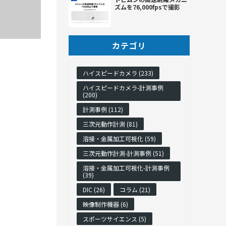
ズムを76,000fpsで撮影
カテゴリ
ハイスピードカメラ (233)
ハイスピードカメラ-計測事例
(200)
計測事例 (112)
三次元動作計測 (81)
溶接・金属加工可視化 (59)
三次元動作計測-計測事例 (51)
溶接・金属加工可視化-計測事例
(39)
DIC (26)
コラム (21)
映像制作機器 (6)
スポーツサイエンス (5)