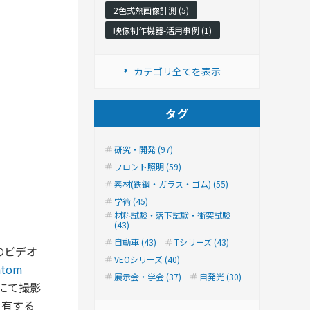
2色式熱画像計測 (5)
映像制作機器-活用事例 (1)
カテゴリ全てを表示
タグ
研究・開発 (97)
フロント照明 (59)
素材(鉄鋼・ガラス・ゴム) (55)
学術 (45)
材料試験・落下試験・衝突試験
(43)
自動車 (43)
Tシリーズ (43)
のビデオ
VEOシリーズ (40)
tom
展示会・学会 (37)
自発光 (30)
秒にて撮影
を有する