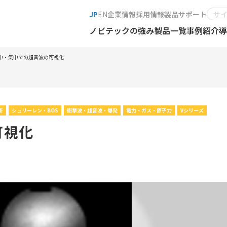
JP
EN
企業情報
採用情報
製品サポート
ノビテックの強み
製品一覧
事例紹介
導
中・気中での超音波の可視化
術
シュリーレン・BOS
衝撃波・超音波・爆発
電力・ガス・原子力
Vシリーズ
可視化