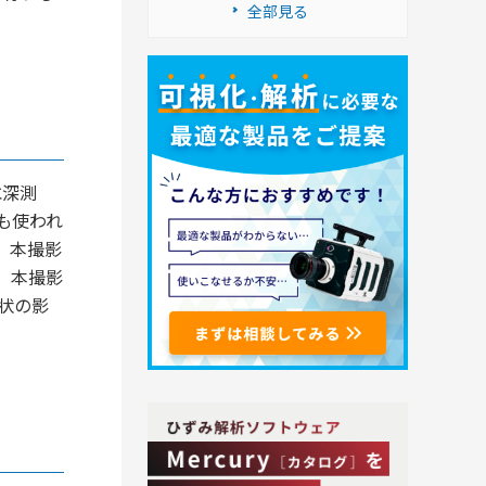
全部見る
水深測
も使われ
。本撮影
。本撮影
状の影