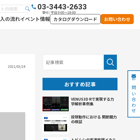
03-3443-2633
受付 / 平日 9:00～18:00
入の流れ
イベント情報
カタログダウンロード
お問い合わせ
2021/03/24
お問い合わせ
おすすめ記事
VENUS3D Rで実現する力
学解析事例集
投球動作における 関節間力
の検証
トビムシの高速跳躍メカニ