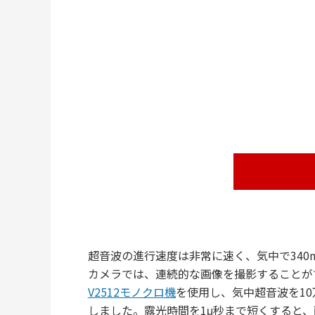
超音波の進行速度は非常に速く、気中で340m
カメラでは、連続的な画像を撮影することが
V2512モノクロ機
を使用し、気中超音波を10万
しました。露光時間を1μ秒まで短くすると、画