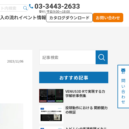
03-3443-2633
受付 / 平日 9:00～18:00
入の流れ
イベント情報
カタログダウンロード
お問い合わせ
2023/11/06
お問い合わせ
おすすめ記事
VENUS3D Rで実現する力
学解析事例集
投球動作における 関節間力
の検証
トビムシの高速跳躍メカニ