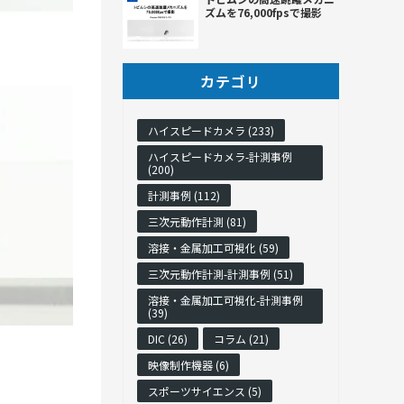
ズムを76,000fpsで撮影
カテゴリ
ハイスピードカメラ (233)
ハイスピードカメラ-計測事例
(200)
計測事例 (112)
三次元動作計測 (81)
溶接・金属加工可視化 (59)
三次元動作計測-計測事例 (51)
溶接・金属加工可視化-計測事例
(39)
DIC (26)
コラム (21)
映像制作機器 (6)
スポーツサイエンス (5)