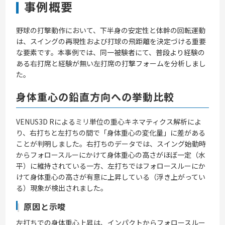
事例概要
野球の打撃動作において、下半身の安定性と体幹の回転運動
は、スイングの再現性および打球の飛距離を決定づける重要
な要素です。本事例では、同一被験者にて、普段より経験の
ある右打席と経験が無い左打席の打撃フォームを分析しまし
た。
身体重心の鉛直方向への挙動比較
VENUS3D Rによるミリ単位の重心キネマティクス解析によ
り、右打ちと左打ちの間で「身体重心の変化量」に差がある
ことが判明しました。右打ちのデータでは、スイング始動時
からフォロースルーにかけて身体重心の高さがほぼ一定（水
平）に維持されている一方、左打ちではフォロースルーにか
けて身体重心の高さが有意に上昇している（浮き上がってい
る）現象が検出されました。
原因と示唆
左打ちでの身体重心上昇は、インパクトからフォロースルー