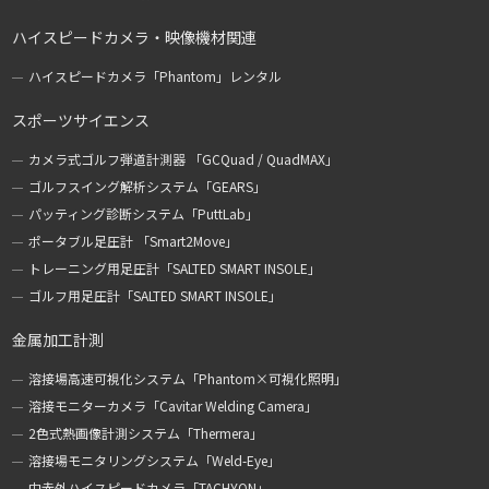
ハイスピードカメラ・映像機材関連
ハイスピードカメラ「Phantom」レンタル
スポーツサイエンス
カメラ式ゴルフ弾道計測器 「GCQuad / QuadMAX」
ゴルフスイング解析システム「GEARS」
パッティング診断システム「PuttLab」
ポータブル足圧計 「Smart2Move」
トレーニング用足圧計「SALTED SMART INSOLE」
ゴルフ用足圧計「SALTED SMART INSOLE」
金属加工計測
溶接場高速可視化システム「Phantom×可視化照明」
溶接モニターカメラ「Cavitar Welding Camera」
2色式熱画像計測システム「Thermera」
溶接場モニタリングシステム「Weld-Eye」
中赤外ハイスピードカメラ「TACHYON」