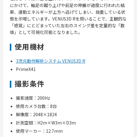
にかけて、軸足の蹴り上げや前足の伸展が過度に行われた結
果、運動エネルギーが上方へ逃げてしまい、抜重している状
態を示唆しています。VENUS3D Rを用いることで、主観的な
「感覚」にとどまっていた左右のスイング差を定量的な「数
値」として可視化可能となりました。
使用機材
3次元動作解析システム VENUS3D R
PrimeX41
撮影条件
撮影速度：200Hz
使用カメラ台数：8台
解像度：
2048×1824
計測空間：H2m×W3m×D3m
使用マーカー：12.7mm