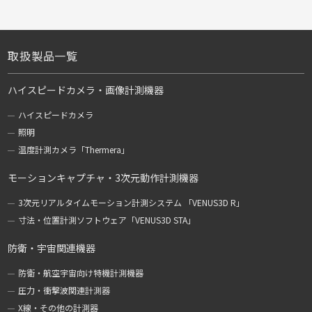
取扱製品一覧
ハイスピードカメラ・画像計測機器
ハイスピードカメラ
照明
温度計測カメラ「Thermera」
モーションキャプチャ・3次元動作計測機器
3次元リアルタイムモーション計測システム 「VENUS3D R」
寸法・位置計測ソフトウェア「VENUS3D STA」
防衛・宇宙関連機器
防衛・航空宇宙向け特機計測機器
圧力・衝撃波関連計測器
X線・その他の計測器