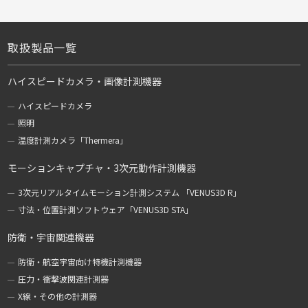
取扱製品一覧
ハイスピードカメラ・画像計測機器
ハイスピードカメラ
照明
温度計測カメラ「Thermera」
モーションキャプチャ・3次元動作計測機器
3次元リアルタイムモーション計測システム 「VENUS3D R」
寸法・位置計測ソフトウェア「VENUS3D STA」
防衛・宇宙関連機器
防衛・航空宇宙向け特機計測機器
圧力・衝撃波関連計測器
X線・その他の計測器