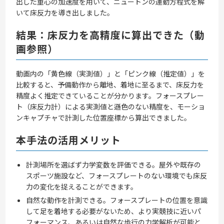
出した重心の加速度を用いて、ニュートンの運動方程式を解
いて床反力を導き出しました。
結果：床反力を高精度に算出できた（動
画参照）
動画内の「黄色線（実測値）」と「ピンク線（推定値）」を
比較すると、予備動作から離地、着地に至るまで、床反力を
精度よく推定できていることが分かります。フォースプレー
ト（床反力計）による実測値と遜色のない精度を、モーショ
ンキャプチャで計測した位置座標から算出できました。
本手法の活用メリット
計測場所を選ばず力学変数を評価できる。屋外や既存の
スポーツ施設など、フォースプレートのない環境でも床反
力の変化を捉えることができます。
自然な動作を計測できる。フォースプレートの位置を意識
して足を着地する必要がないため、より実競技に近いパ
フォーマンス、あるいは自然な歩行の力学解析が可能と