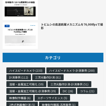
トビムシの高速跳躍メカニズムを76,000fpsで撮
影
カテゴリ
ハイスピードカメラ (233)
ハイスピードカメラ-計測事例 (200)
計測事例 (112)
三次元動作計測 (81)
溶接・金属加工可視化 (59)
三次元動作計測-計測事例 (51)
溶接・金属加工可視化-計測事例 (39)
DIC (26)
コラム (21)
映像制作機器 (6)
スポーツサイエンス (5)
2色式熱画像計測 (5)
映像制作機器-活用事例 (1)