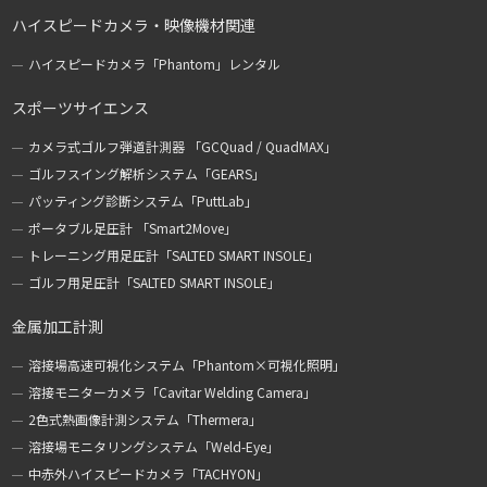
ハイスピードカメラ・映像機材関連
ハイスピードカメラ「Phantom」レンタル
スポーツサイエンス
カメラ式ゴルフ弾道計測器 「GCQuad / QuadMAX」
ゴルフスイング解析システム「GEARS」
パッティング診断システム「PuttLab」
ポータブル足圧計 「Smart2Move」
トレーニング用足圧計「SALTED SMART INSOLE」
ゴルフ用足圧計「SALTED SMART INSOLE」
金属加工計測
溶接場高速可視化システム「Phantom×可視化照明」
溶接モニターカメラ「Cavitar Welding Camera」
2色式熱画像計測システム「Thermera」
溶接場モニタリングシステム「Weld-Eye」
中赤外ハイスピードカメラ「TACHYON」