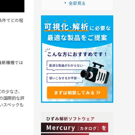
全部見る
影条件でどの程
最新機種では
ズの少なさ、
ンの国際的な評
くいスペックも