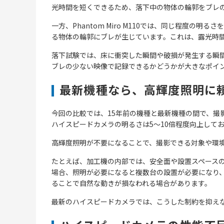
光時間を短くできるため、落下中の物体の輪郭をブレ
一方、Phantom Miro M110では、同じ程度の
る物体の輪郭にブレが生じています。これは、露光時
落下試験では、床に衝突した瞬間や破損が発生する瞬
ブレの少ない映像で記録できるかどうかが大きなポイ
最新機種なら、高輝度照明に
今回の比較では、15年前の機種と最新機種の間で、撮
ハイスピードカメラの明るさは5〜10倍程度向上して
高輝度照明が不要になることで、撮影できる対象や環
たとえば、加工機の内部では、安全面や設置スペース
場合、照明が必要になると複数台の設置が必要になり
ることで自然な動きが損なわれる場合があります。
最新のハイスピードカメラでは、こうした制約を抑え