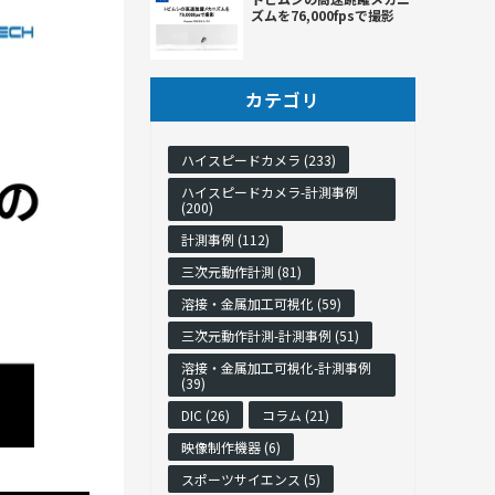
ズムを76,000fpsで撮影
カテゴリ
ハイスピードカメラ (233)
ハイスピードカメラ-計測事例
(200)
計測事例 (112)
三次元動作計測 (81)
溶接・金属加工可視化 (59)
三次元動作計測-計測事例 (51)
溶接・金属加工可視化-計測事例
(39)
DIC (26)
コラム (21)
映像制作機器 (6)
スポーツサイエンス (5)