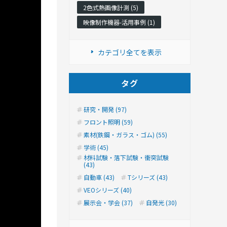
2色式熱画像計測 (5)
映像制作機器-活用事例 (1)
カテゴリ全てを表示
タグ
研究・開発 (97)
フロント照明 (59)
素材(鉄鋼・ガラス・ゴム) (55)
学術 (45)
材料試験・落下試験・衝突試験
(43)
自動車 (43)
Tシリーズ (43)
VEOシリーズ (40)
展示会・学会 (37)
自発光 (30)