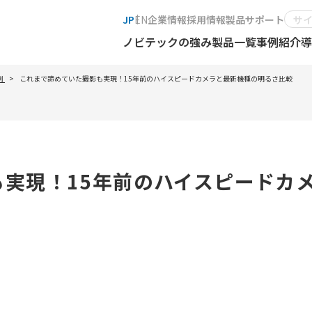
JP
EN
企業情報
採用情報
製品サポート
ノビテックの強み
製品一覧
事例紹介
導
例
これまで諦めていた撮影も実現！15年前のハイスピードカメラと最新機種の明るさ比較
実現！15年前のハイスピードカ