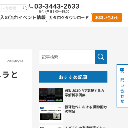
03-3443-2633
受付 / 平日 9:00～18:00
入の流れ
イベント情報
カタログダウンロード
お問い合わせ
2026/05/13
メラと
お問い合わせ
おすすめ記事
VENUS3D Rで実現する力
学解析事例集
投球動作における 関節間力
の検証
トビムシの高速跳躍メカニ