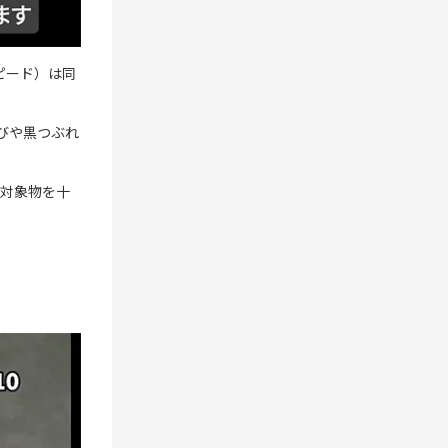
ピード）は同
飛びや黒つぶれ
、対象物を十