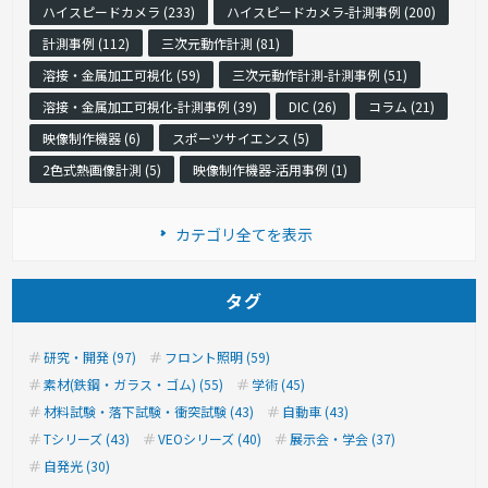
ハイスピードカメラ (233)
ハイスピードカメラ-計測事例 (200)
計測事例 (112)
三次元動作計測 (81)
溶接・金属加工可視化 (59)
三次元動作計測-計測事例 (51)
溶接・金属加工可視化-計測事例 (39)
DIC (26)
コラム (21)
映像制作機器 (6)
スポーツサイエンス (5)
2色式熱画像計測 (5)
映像制作機器-活用事例 (1)
カテゴリ全てを表示
タグ
研究・開発 (97)
フロント照明 (59)
素材(鉄鋼・ガラス・ゴム) (55)
学術 (45)
材料試験・落下試験・衝突試験 (43)
自動車 (43)
Tシリーズ (43)
VEOシリーズ (40)
展示会・学会 (37)
自発光 (30)