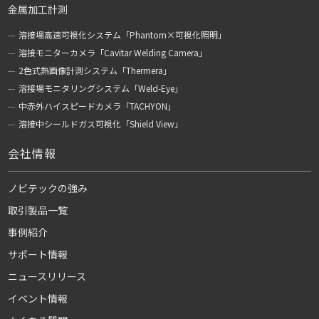
金属加工計測
溶接場高速可視化システム「Phantom×可視化照明」
溶接モニターカメラ「Cavitar Welding Camera」
2色式熱画像計測システム「Thermera」
溶接場モニタリングシステム「Weld-Eye」
中赤外ハイスピードカメラ「TACHYON」
溶接中シールドガス可視化「Shield View」
会社情報
ノビテックの強み
取引製品一覧
事例紹介
サポート情報
ニュースリリース
イベント情報