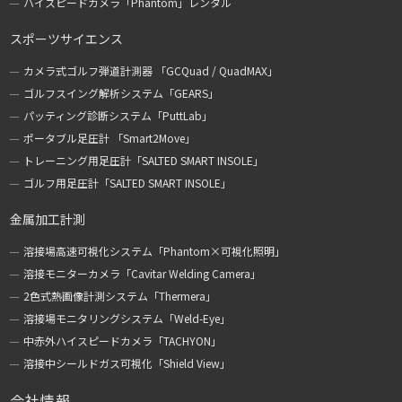
ハイスピードカメラ「Phantom」レンタル
スポーツサイエンス
カメラ式ゴルフ弾道計測器 「GCQuad / QuadMAX」
ゴルフスイング解析システム「GEARS」
パッティング診断システム「PuttLab」
ポータブル足圧計 「Smart2Move」
トレーニング用足圧計「SALTED SMART INSOLE」
ゴルフ用足圧計「SALTED SMART INSOLE」
金属加工計測
溶接場高速可視化システム「Phantom×可視化照明」
溶接モニターカメラ「Cavitar Welding Camera」
2色式熱画像計測システム「Thermera」
溶接場モニタリングシステム「Weld-Eye」
中赤外ハイスピードカメラ「TACHYON」
溶接中シールドガス可視化「Shield View」
会社情報