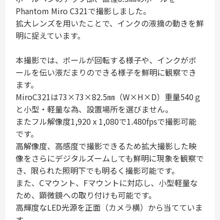
Phantom Miro C321で撮影しました。
拡大レンズを用いたことで、インクの液摘の動きを鮮
明に捉えています。
本撮影では、ボールが回転する様子や、インクがボ
ールを伝い液だまりのできる様子を鮮明に観察でき
ます。
MiroC321は73×73×82.5㎜（W×H×D）重量540ｇ
と小型・軽量な為、設置場所を選びません。
またフル解像度1,920 x 1,080で1.480fpsで撮影可能
です。
高解像度、高感度で撮影できるため拡大撮影した映
像をさらにデジタルズームしても鮮明に現象を観察で
き、限られた照明下でも明るく撮影可能です。
また、Cマウント、Fマウントに対応し、小型軽量な
ため、顕微鏡への取り付けも可能です。
高輝度なLED光源を正面（カメラ横）から当てていま
す。