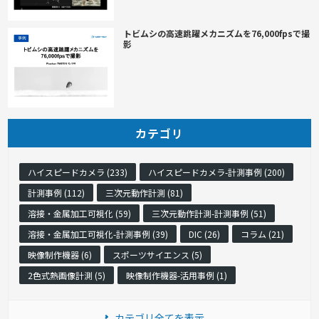
トビムシの高速跳躍メカニズムを76,000fpsで撮
影
カテゴリ
ハイスピードカメラ (233)
ハイスピードカメラ-計測事例 (200)
計測事例 (112)
三次元動作計測 (81)
溶接・金属加工可視化 (59)
三次元動作計測-計測事例 (51)
溶接・金属加工可視化-計測事例 (39)
DIC (26)
コラム (21)
映像制作機器 (6)
スポーツサイエンス (5)
2色式熱画像計測 (5)
映像制作機器-活用事例 (1)
カテゴリ全てを表示