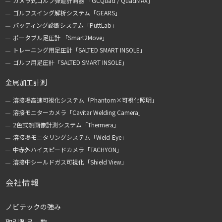
カメラ式ゴルフ弾道計測器 「GCQuad / QuadMAX」
ゴルフスイング解析システム「GEARS」
パッティング診断システム「PuttLab」
ポータブル足圧計 「Smart2Move」
トレーニング用足圧計「SALTED SMART INSOLE」
ゴルフ用足圧計「SALTED SMART INSOLE」
金属加工計測
溶接場高速可視化システム「Phantom×可視化照明」
溶接モニターカメラ「Cavitar Welding Camera」
2色式熱画像計測システム「Thermera」
溶接場モニタリングシステム「Weld-Eye」
中赤外ハイスピードカメラ「TACHYON」
溶接中シールドガス可視化「Shield View」
会社情報
ノビテックの強み