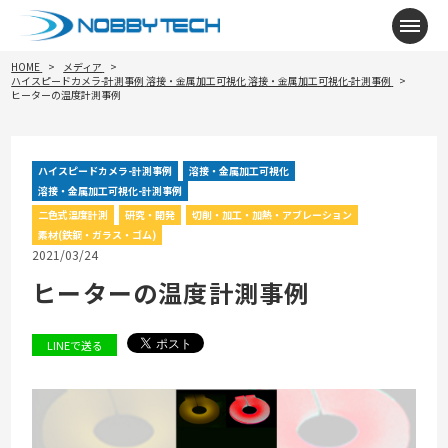
メニ
HOME
メディア
ハイスピードカメラ-計測事例
溶接・金属加工可視化
溶接・金属加工可視化-計測事例
ヒーターの温度計測事例
ハイスピードカメラ-計測事例
溶接・金属加工可視化
溶接・金属加工可視化-計測事例
二色式温度計測
研究・開発
切削・加工・加熱・アブレーション
素材(鉄鋼・ガラス・ゴム)
2021/03/24
ヒーターの温度計測事例
LINEで送る