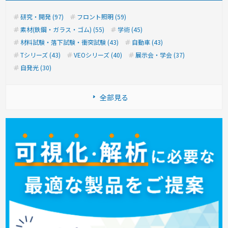
研究・開発 (97)
フロント照明 (59)
素材(鉄鋼・ガラス・ゴム) (55)
学術 (45)
材料試験・落下試験・衝突試験 (43)
自動車 (43)
Tシリーズ (43)
VEOシリーズ (40)
展示会・学会 (37)
自発光 (30)
全部見る