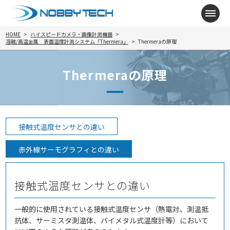
メニ
HOME
ハイスピードカメラ・画像計測機器
溶融/高温金属 表面温度計測システム「Thermera」
Thermeraの原理
Thermeraの原理
接触式温度センサとの違い
赤外線サーモグラフィとの違い
接触式温度センサとの違い
一般的に使用されている接触式温度センサ（熱電対、測温抵
抗体、サーミスタ測温体、バイメタル式温度計等）において