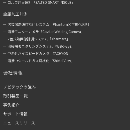
ゴルフ用足圧計「SALTED SMART INSOLE」
金属加工計測
溶接場高速可視化システム「Phantom×可視化照明」
溶接モニターカメラ「Cavitar Welding Camera」
2色式熱画像計測システム「Thermera」
溶接場モニタリングシステム「Weld-Eye」
中赤外ハイスピードカメラ「TACHYON」
溶接中シールドガス可視化「Shield View」
会社情報
ノビテックの強み
取引製品一覧
事例紹介
サポート情報
ニュースリリース