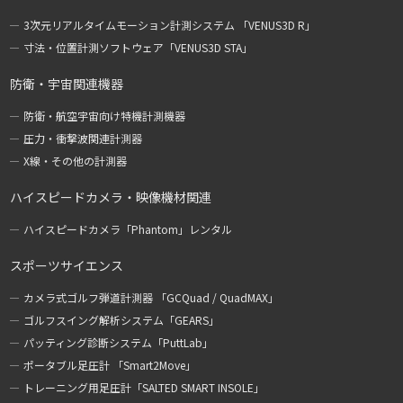
3次元リアルタイムモーション計測システム 「VENUS3D R」
寸法・位置計測ソフトウェア「VENUS3D STA」
防衛・宇宙関連機器
防衛・航空宇宙向け特機計測機器
圧力・衝撃波関連計測器
X線・その他の計測器
ハイスピードカメラ・映像機材関連
ハイスピードカメラ「Phantom」レンタル
スポーツサイエンス
カメラ式ゴルフ弾道計測器 「GCQuad / QuadMAX」
ゴルフスイング解析システム「GEARS」
パッティング診断システム「PuttLab」
ポータブル足圧計 「Smart2Move」
トレーニング用足圧計「SALTED SMART INSOLE」