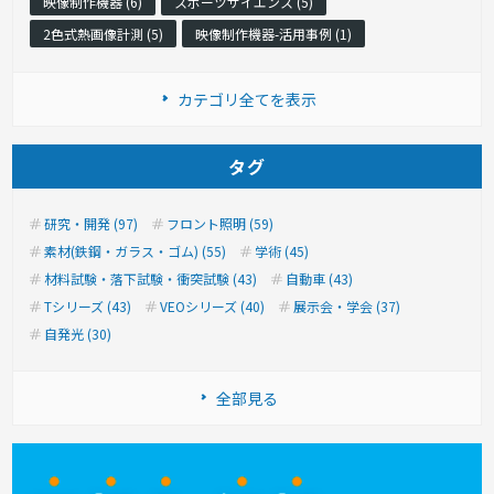
映像制作機器 (6)
スポーツサイエンス (5)
2色式熱画像計測 (5)
映像制作機器-活用事例 (1)
カテゴリ全てを表示
タグ
研究・開発 (97)
フロント照明 (59)
素材(鉄鋼・ガラス・ゴム) (55)
学術 (45)
材料試験・落下試験・衝突試験 (43)
自動車 (43)
Tシリーズ (43)
VEOシリーズ (40)
展示会・学会 (37)
自発光 (30)
全部見る