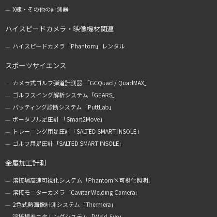
X線・その他の計測器
ハイスピードカメラ・映像機材関連
ハイスピードカメラ「Phantom」レンタル
スポーツサイエンス
カメラ式ゴルフ弾道計測器 「GCQuad / QuadMAX」
ゴルフスイング解析システム「GEARS」
パッティング診断システム「PuttLab」
ポータブル足圧計 「Smart2Move」
トレーニング用足圧計「SALTED SMART INSOLE」
ゴルフ用足圧計「SALTED SMART INSOLE」
金属加工計測
溶接場高速可視化システム「Phantom×可視化照明」
溶接モニターカメラ「Cavitar Welding Camera」
2色式熱画像計測システム「Thermera」
溶接場モニタリングシステム「Weld-Eye」