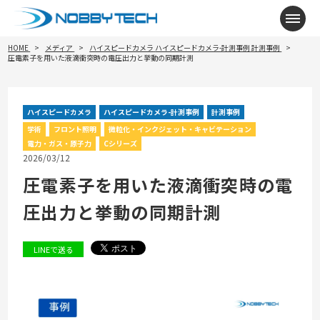
メニ
HOME
メディア
ハイスピードカメラ
ハイスピードカメラ-計測事例
計測事例
圧電素子を用いた液滴衝突時の電圧出力と挙動の同期計測
ハイスピードカメラ
ハイスピードカメラ-計測事例
計測事例
学術
フロント照明
微粒化・インクジェット・キャビテーション
電力・ガス・原子力
Cシリーズ
2026/03/12
圧電素子を用いた液滴衝突時の電
圧出力と挙動の同期計測
LINEで送る