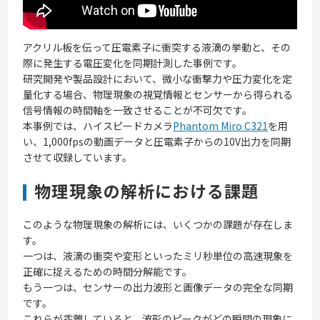
アクリル板を伝って圧電素子に衝突する液滴の挙動と、その
際に発生する電圧変化を同期計測した事例です。
研究開発や製品設計において、微小な衝撃力や圧力変化を定
量化する場合、物理現象の視覚情報とセンサーから得られる
信号情報の時間軸を一致させることが不可欠です。
本事例では、ハイスピードカメラ
Phantom Miro C321
を用
い、1,000fpsの動画データと圧電素子からの10V出力を同期
させて収録しています。
物理現象の解析における課題
このような物理現象の解析には、いくつかの課題が存在しま
す。
一つは、液滴の衝突や変形といったミリ秒単位の高速現象を
正確に捉えるための時間分解能です。
もう一つは、センサーの出力波形と画像データの完全な同期
です。
これらが乖離していると、波形のピークがどの瞬間の現象に