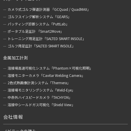
カメラ式ゴルフ弾道計測器 「GCQuad / QuadMAX」
ゴルフスイング解析システム「GEARS」
パッティング診断システム「PuttLab」
ポータブル足圧計 「Smart2Move」
トレーニング用足圧計「SALTED SMART INSOLE」
ゴルフ用足圧計「SALTED SMART INSOLE」
金属加工計測
溶接場高速可視化システム「Phantom×可視化照明」
溶接モニターカメラ「Cavitar Welding Camera」
2色式熱画像計測システム「Thermera」
溶接場モニタリングシステム「Weld-Eye」
中赤外ハイスピードカメラ「TACHYON」
溶接中シールドガス可視化「Shield View」
会社情報
ノビテックの強み