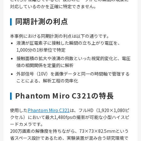
対応しているのかを正確に特定できません。
同期計測の利点
本事例における同期計測の利点は以下の通りです。
液滴が圧電素子に接触した瞬間の立ち上がり電圧を、
1,000分の1秒単位で特定
接触面積の拡大や液滴の飛散といった視覚的変化と、電圧
値の相関関係を定量的に解析
外部信号（10V）を画像データと同一の時間軸で管理する
ことによる、解析工程の効率化
Phantom Miro C321の特長
使用した
Phantom Miro C321
は、フルHD（1,920×1,080ピ
クセル）において最大1,480fpsの撮影が可能な小型ハイスピ
ードカメラです。
200万画素の解像度を持ちながら、73×73×82.5mmという
省スペース設計であるため、実験装置が混み合う研究環境で