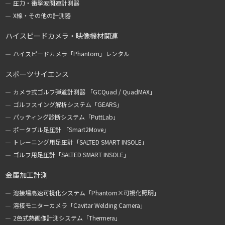
圧力・衝撃波関連計測器
X線・その他の計測器
ハイスピードカメラ・映像機材関連
ハイスピードカメラ「Phantom」レンタル
スポーツサイエンス
カメラ式ゴルフ弾道計測器 「GCQuad / QuadMAX」
ゴルフスイング解析システム「GEARS」
パッティング診断システム「PuttLab」
ポータブル足圧計 「Smart2Move」
トレーニング用足圧計「SALTED SMART INSOLE」
ゴルフ用足圧計「SALTED SMART INSOLE」
金属加工計測
溶接場高速可視化システム「Phantom×可視化照明」
溶接モニターカメラ「Cavitar Welding Camera」
2色式熱画像計測システム「Thermera」