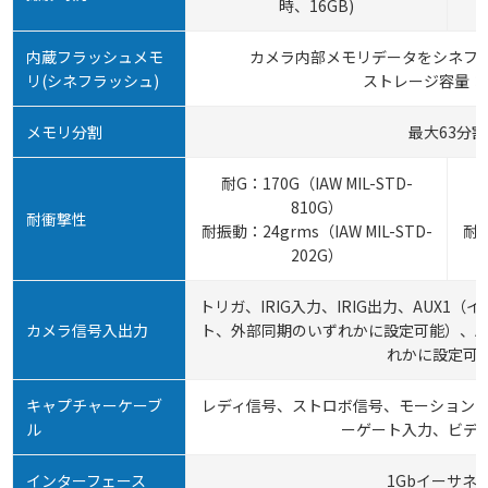
時、16GB)
内蔵フラッシュメモ
カメラ内部メモリデータをシネフ
リ(シネフラッシュ)
ストレージ容量：2
メモリ分割
最大63分割
耐G：170G（IAW MIL-STD-
810G）
耐衝撃性
耐振動：24grms（IAW MIL-STD-
耐振
202G）
トリガ、IRIG入力、IRIG出力、AUX1
カメラ信号入出力
ト、外部同期のいずれかに設定可能）、A
れかに設定可
キャプチャーケーブ
レディ信号、ストロボ信号、モーショント
ル
ーゲート入力、ビデ
インターフェース
1Gbイーサネ