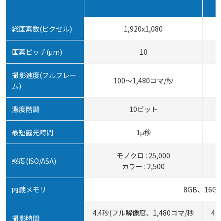
総画素数(ピクセル)
1,920x1,080
画素ピッチ(μm)
10
撮影速度(フルフレー
100～1,480コマ/秒
ム)
濃度階調
10ビット
最短露光時間
1μ秒
モノクロ : 25,000
感度(ISO/ASA)
カラー : 2,500
内蔵メモリ
8GB、16G
4.4秒(フル解像度、1,480コマ/秒
4
撮影時間