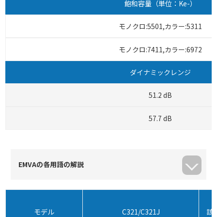
飽和容量（単位：Ke-）
モノクロ:5501,カラー:5311
モノクロ:7411,カラー:6972
ダイナミックレンジ
51.2 dB
57.7 dB
EMVAの各用語の解説
モデル
C321/C321J
該