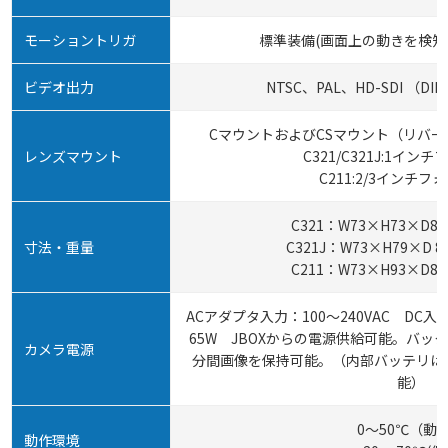
モーショントリガ
標準装備(画面上の動きを検知
ビデオ出力
NTSC、PAL、HD-SDI （DIN
CマウントおよびCSマウント（リバ
レンズマウント
C321/C321J:1イン
C211:2/3インチ
C321：W73×H73×D87.
寸法・重量
C321J：W73×H79×D 87
C211：W73×H93×D82.
ACアダプタ入力：100～240VAC DC
65W JBOXからの電源供給可能。バッ
カメラ電源
分間画像を保持可能。（内部バッテリは
能）
0～50℃（動
動作環境