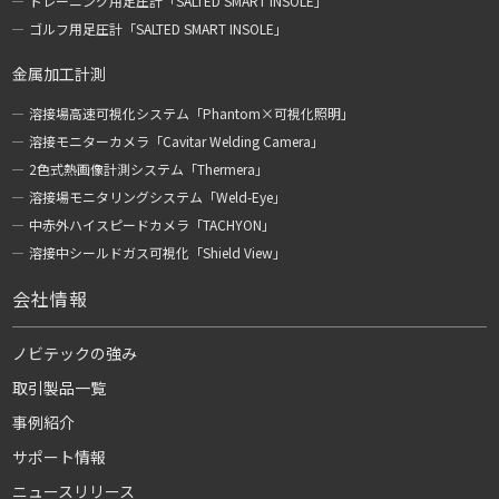
トレーニング用足圧計「SALTED SMART INSOLE」
ゴルフ用足圧計「SALTED SMART INSOLE」
金属加工計測
溶接場高速可視化システム「Phantom×可視化照明」
溶接モニターカメラ「Cavitar Welding Camera」
2色式熱画像計測システム「Thermera」
溶接場モニタリングシステム「Weld-Eye」
中赤外ハイスピードカメラ「TACHYON」
溶接中シールドガス可視化「Shield View」
会社情報
ノビテックの強み
取引製品一覧
事例紹介
サポート情報
ニュースリリース