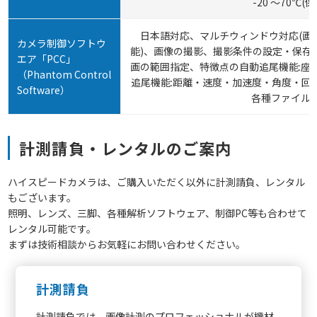
-20 ～70℃(保
日本語対応、マルチウィンドウ対応(画
カメラ制御ソフトウ
能)、画像の撮影、撮影条件の設定・保存
エア「PCC」
画の範囲指定、特徴点の自動追尾機能:座
（Phantom Control
追尾機能:距離・速度・加速度・角度・回
Software）
各種ファイル
計測請負・レンタルのご案内
ハイスピードカメラは、ご購入いただく以外に計測請負、レンタル
もございます。
照明、レンズ、三脚、各種解析ソフトウェア、制御PC等も合わせて
レンタル可能です。
まずは技術相談からお気軽にお問い合わせください。
計測請負
計測請負では、画像計測のプロフェッショナルが機材