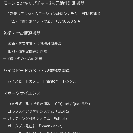
モーションキャプチャ・3次元動作計測機器
3次元リアルタイムモーション計測システム 「VENUS3D R」
寸法・位置計測ソフトウェア「VENUS3D STA」
防衛・宇宙関連機器
防衛・航空宇宙向け特機計測機器
圧力・衝撃波関連計測器
X線・その他の計測器
ハイスピードカメラ・映像機材関連
ハイスピードカメラ「Phantom」レンタル
スポーツサイエンス
カメラ式ゴルフ弾道計測器 「GCQuad / QuadMAX」
ゴルフスイング解析システム「GEARS」
パッティング診断システム「PuttLab」
ポータブル足圧計 「Smart2Move」