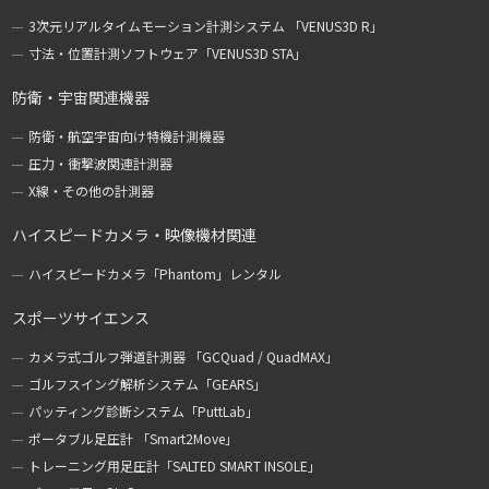
3次元リアルタイムモーション計測システム 「VENUS3D R」
寸法・位置計測ソフトウェア「VENUS3D STA」
防衛・宇宙関連機器
防衛・航空宇宙向け特機計測機器
圧力・衝撃波関連計測器
X線・その他の計測器
ハイスピードカメラ・映像機材関連
ハイスピードカメラ「Phantom」レンタル
スポーツサイエンス
カメラ式ゴルフ弾道計測器 「GCQuad / QuadMAX」
ゴルフスイング解析システム「GEARS」
パッティング診断システム「PuttLab」
ポータブル足圧計 「Smart2Move」
トレーニング用足圧計「SALTED SMART INSOLE」