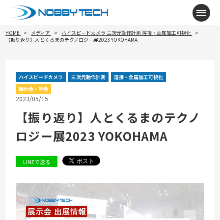
メニ
HOME
メディア
ハイスピードカメラ
三次元動作計測
溶接・金属加工可視化
【振り返り】人とくるまのテクノロジー展2023 YOKOHAMA
ハイスピードカメラ
三次元動作計測
溶接・金属加工可視化
展示会・学会
2023/05/15
【振り返り】人とくるまのテクノ
ロジー展2023 YOKOHAMA
LINEで送る