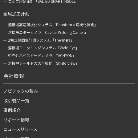
ゴルフ用足圧計「SALTED SMART INSOLE」
金属加工計測
溶接場高速可視化システム「Phantom×可視化照明」
溶接モニターカメラ「Cavitar Welding Camera」
2色式熱画像計測システム「Thermera」
溶接場モニタリングシステム「Weld-Eye」
中赤外ハイスピードカメラ「TACHYON」
溶接中シールドガス可視化「Shield View」
会社情報
ノビテックの強み
取引製品一覧
事例紹介
サポート情報
ニュースリリース