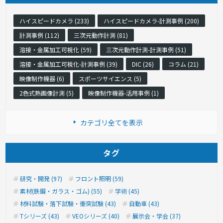
ハイスピードカメラ (233)
ハイスピードカメラ-計測事例 (200)
計測事例 (112)
三次元動作計測 (81)
溶接・金属加工可視化 (59)
三次元動作計測-計測事例 (51)
溶接・金属加工可視化-計測事例 (39)
DIC (26)
コラム (21)
映像制作機器 (6)
スポーツサイエンス (5)
2色式熱画像計測 (5)
映像制作機器-活用事例 (1)
カテゴリ全てを表示
タグ
研究・開発 (97)
フロント照明 (59)
素材(鉄鋼・ガラス・ゴム) (55)
学術 (45)
材料試験・落下試験・衝突試験 (43)
自動車 (43)
Tシリーズ (43)
VEOシリーズ (40)
展示会・学会 (37)