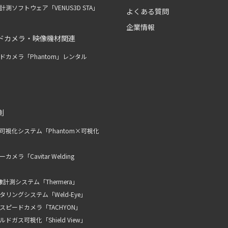
測ソフトウェア「VENUS3D STA」
よくある質問
企業情報
ドカメラ・映像機材関連
ドカメラ「Phantom」レンタル
測
可視化システム「Phantom×可視化
メラ「Cavitar Welding
計測システム「Thermera」
リングシステム「Weld-Eye」
スピードカメラ「TACHYON」
ドガス可視化「Shield View」