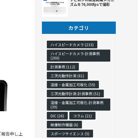
ズムを76,000fpsで撮影
カテゴリ
ハイスピードカメラ (233)
ハイスピードカメラ-計測事例
(200)
計測事例 (112)
三次元動作計測 (81)
溶接・金属加工可視化 (59)
三次元動作計測-計測事例 (51)
溶接・金属加工可視化-計測事例
(39)
DIC (26)
コラム (21)
映像制作機器 (6)
ご報告申し上
スポーツサイエンス (5)