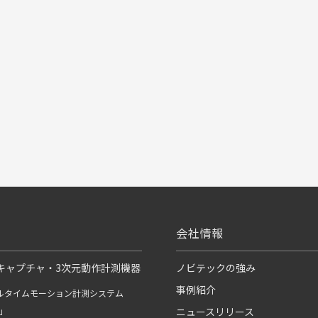
会社情報
キャプチャ・3次元動作計測機器
ノビテックの強み
事例紹介
ルタイムモーション計測システム
R」
ニュースリリース