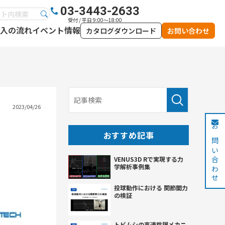
03-3443-2633
受付 / 平日 9:00～18:00
入の流れ
イベント情報
カタログダウンロード
お問い合わせ
2023/04/26
お問い合わせ
おすすめ記事
VENUS3D Rで実現する力
学解析事例集
投球動作における 関節間力
の検証
トビムシの高速跳躍メカニ