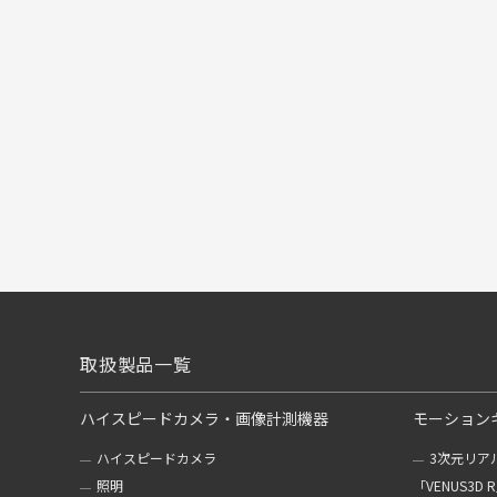
取扱製品一覧
ハイスピードカメラ・画像計測機器
モーション
ハイスピードカメラ
3次元リア
照明
「VENUS3D 