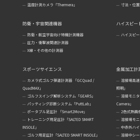
温度計測カメラ「Thermera」
寸法・位置計
防衛・宇宙関連機器
ハイスピー
防衛・航空宇宙向け特機計測機器
ハイスピー
圧力・衝撃波関連計測器
X線・その他の計測器
スポーツサイエンス
金属加工計
カメラ式ゴルフ弾道計測器 「GCQuad /
溶接場高速
QuadMAX」
照明」
ゴルフスイング解析システム「GEARS」
溶接モニターカ
パッティング診断システム「PuttLab」
Camera」
ポータブル足圧計 「Smart2Move」
2色式熱画像
トレーニング用足圧計「SALTED SMART
溶接場モニタ
INSOLE」
中赤外ハイ
ゴルフ用足圧計「SALTED SMART INSOLE」
溶接中シール